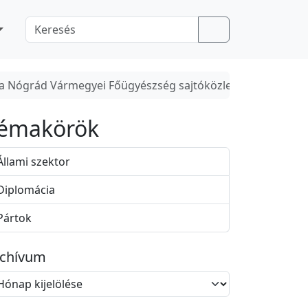
Search
al – a Nógrád Vármegyei Főügyészség sajtóközleménye
émakörök
Állami szektor
Diplomácia
Pártok
rchívum