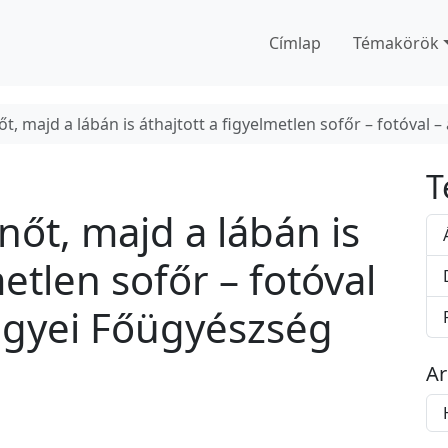
Címlap
Témakörök
őt, majd a lábán is áthajtott a figyelmetlen sofőr – fotóv
T
nőt, majd a lábán is
metlen sofőr – fotóval
gyei Főügyészség
A
A
r