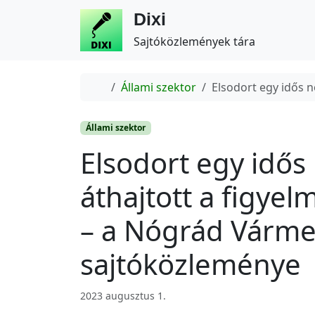
Dixi
Sajtóközlemények tára
Home
Állami szektor
Elsodort egy idős n
Állami szektor
Elsodort egy idős 
áthajtott a figyel
– a Nógrád Várme
sajtóközleménye
2023 augusztus 1.