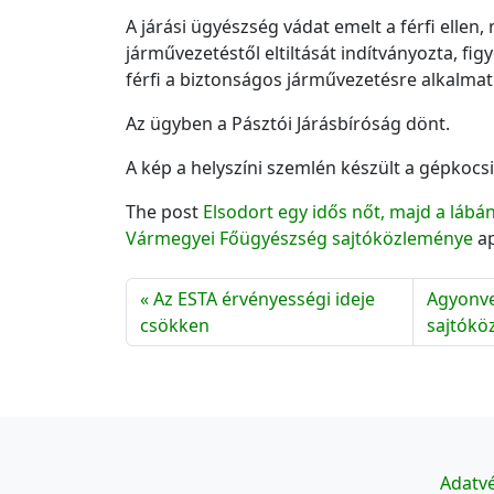
A járási ügyészség vádat emelt a férfi ellen
járművezetéstől eltiltását indítványozta, fi
férfi a biztonságos járművezetésre alkalmat
Az ügyben a Pásztói Járásbíróság dönt.
A kép a helyszíni szemlén készült a gépkocsi
The post
Elsodort egy idős nőt, majd a lábán
Vármegyei Főügyészség sajtóközleménye
ap
Az ESTA érvényességi ideje
Agyonve
csökken
sajtókö
Adatvé