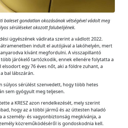
 baleset gondatlan okozásának vétségével vádolt meg
úlyos sérüléseket okozott falubelijének.
ési ügyészének vádirata szerint a vádlott 2022.
hátramenetben indult el autójával a lakóhelyén, mert
nyarodva kívánt megfordulni. A visszapillantó
több járókelő tartózkodik, ennek ellenére folytatta a
 elsodort egy 76 éves nőt, aki a földre zuhant, a
a bal lábszárán.
an súlyos sérülést szenvedett, hogy több hetes
án sem gyógyult meg teljesen.
rtette a KRESZ azon rendelkezését, mely szerint
bad, hogy az a többi jármű és az úttesten haladó
a a személy- és vagyonbiztonság megkívánja, a
zemély közreműködéséről is gondoskodnia kell.