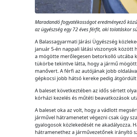
Maradandó fogyatékosságot eredményező közúti
az ügyészség egy 72 éves férfit, aki tolatáskor s
A Balassagyarmati Járási Ügyészség közleked
január 5-én nappali látási viszonyok között 
a mögötte merőlegesen betorkolló utcába ka
tükörbe tekintve látta, hogy a jármű mögött 
manővert. A férfi az autójának jobb oldalával
gépkocsi jobb hátsó kereke pedig átgördült 
A baleset következtében az idős sértett oly
kórházi kezelés és műtéti beavatkozások ut
A baleset oka az volt, hogy a vádlott megsé
járművel hátramenetet végezni csak úgy sza
gyalogosok közlekedését ne akadályozza. H
hátramenethez a járművezetőnek irányító s