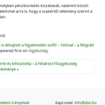
, melyben pénzbüntetés kiszabását, valamint közúti
gyelemmel arra is, hogy a szakértői vélemény szerint a
lan.
ról.
 is áthajtott a figyelmetlen sofőr – fotóval – a Nógrád
peared first on
Ügyészség
.
rte és kifosztotta – a Fővárosi Főügyészség
zleménye
delmi irányelvek
Kapcsolat:
info@dixi.hu