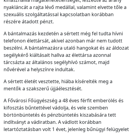
kihasználva magatehetetlenségét, leszedte az arany
nyakláncát a rajta lévő medállal, valamint elvette tőle a
szexuális szolgáltatással kapcsolatban korábban
részére átadott pénzt.
A bántalmazás kezdetén a sértett még fel tudta hívni
telefonon élettársát, akivel azonban már nem tudott
beszélni. A bántalmazásra utaló hangokat és az áldozat
segélykérő kiáltásait hallva az élettársa azonnal
tárcsázta az általános segélyhívó számot, majd
nővérével a helyszínre indultak.
A sértett életét vesztette, hiába kísérelték meg a
mentők a szakszerű újjáélesztését.
A Fővárosi Főügyészség a 48 éves férfit emberölés és
kifosztás bűntettével vádolja, és vele szemben
börtönbüntetés és pénzbüntetés kiszabására tett
indítványt a vádiratban. A vádlott korábban
letartóztatásban volt 1 évet, jelenleg bűnügyi felügyelet