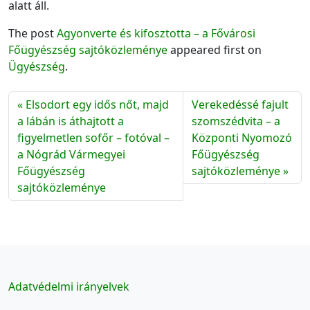
alatt áll.
The post
Agyonverte és kifosztotta – a Fővárosi
Főügyészség sajtóközleménye
appeared first on
Ügyészség
.
Elsodort egy idős nőt, majd
Verekedéssé fajult
a lábán is áthajtott a
szomszédvita – a
figyelmetlen sofőr – fotóval –
Központi Nyomozó
a Nógrád Vármegyei
Főügyészség
Főügyészség
sajtóközleménye
sajtóközleménye
Adatvédelmi irányelvek