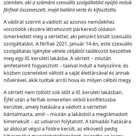
szemben, aki a számára szexuális szolgáltatást nyújtó másik
férfival összeveszett, majd halálra verte és kifosztotta.
A vádirat szerint a vádlott az azonos neműekhez
vonzódók részére létrehozott párkereső oldalon
ismerkedett meg a sértettel, aki pénzért kínált szexuális
szolgáltatást. A férfiak 2021. január 14-én, este szexuális
szolgáltatás igénybe vétele céljából találkozót beszéltek
meg egy XI. kerületi lakásba. A sértett – miután
amfetamint fogyasztott – taxival indult a helyszínre, és
közben üzeneteket váltott a saját élettársával és annak
nővérével, akik tudtak arról hova és milyen célból megy.
A sértett nem töltött sok időt a XI. kerületi lakásban.
Éjfél után a férfiak ismeretlen okból konfliktusba
kerültek, amely hatására a vádlott a sértettet
bántalmazta, amit – miután a lakásból a megtámadott
kimenekült – az udvaron folytatott. A támadás hatására
az áldozat végül a földre került, az elkövető pedig