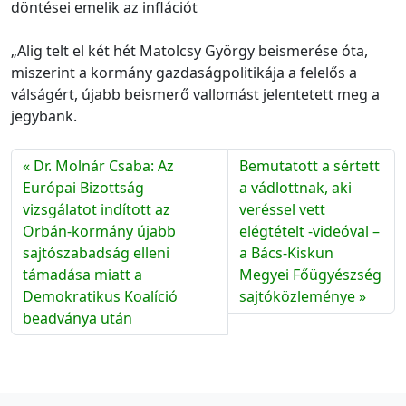
döntései emelik az inflációt
„Alig telt el két hét Matolcsy György beismerése óta,
miszerint a kormány gazdaságpolitikája a felelős a
válságért, újabb beismerő vallomást jelentetett meg a
jegybank.
Dr. Molnár Csaba: Az
Bemutatott a sértett
Európai Bizottság
a vádlottnak, aki
vizsgálatot indított az
veréssel vett
Orbán-kormány újabb
elégtételt -videóval –
sajtószabadság elleni
a Bács-Kiskun
támadása miatt a
Megyei Főügyészség
Demokratikus Koalíció
sajtóközleménye
beadványa után