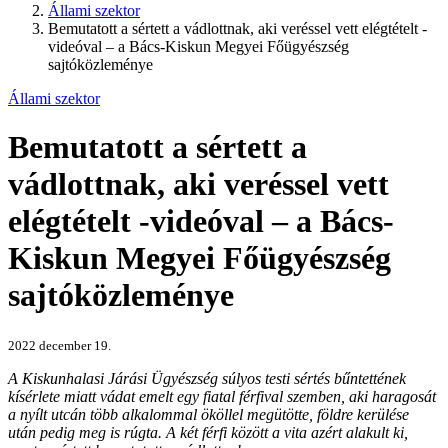
Állami szektor
Bemutatott a sértett a vádlottnak, aki veréssel vett elégtételt -
videóval – a Bács-Kiskun Megyei Főügyészség
sajtóközleménye
Állami szektor
Bemutatott a sértett a
vádlottnak, aki veréssel vett
elégtételt -videóval – a Bács-
Kiskun Megyei Főügyészség
sajtóközleménye
2022 december 19.
A Kiskunhalasi Járási Ügyészség súlyos testi sértés bűntettének
kísérlete miatt vádat emelt egy fiatal férfival szemben, aki haragosát
a nyílt utcán több alkalommal ököllel megütötte, földre kerülése
után pedig meg is rúgta. A két férfi között a vita azért alakult ki,