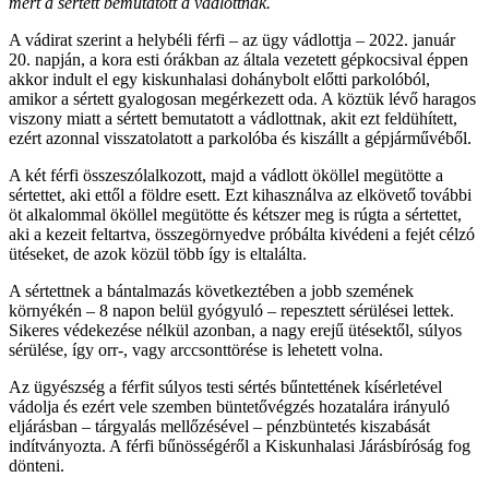
mert a sértett bemutatott a vádlottnak.
A vádirat szerint a helybéli férfi – az ügy vádlottja – 2022. január
20. napján, a kora esti órákban az általa vezetett gépkocsival éppen
akkor indult el egy kiskunhalasi dohánybolt előtti parkolóból,
amikor a sértett gyalogosan megérkezett oda. A köztük lévő haragos
viszony miatt a sértett bemutatott a vádlottnak, akit ezt feldühített,
ezért azonnal visszatolatott a parkolóba és kiszállt a gépjárművéből.
A két férfi összeszólalkozott, majd a vádlott ököllel megütötte a
sértettet, aki ettől a földre esett. Ezt kihasználva az elkövető további
öt alkalommal ököllel megütötte és kétszer meg is rúgta a sértettet,
aki a kezeit feltartva, összegörnyedve próbálta kivédeni a fejét célzó
ütéseket, de azok közül több így is eltalálta.
A sértettnek a bántalmazás következtében a jobb szemének
környékén – 8 napon belül gyógyuló – repesztett sérülései lettek.
Sikeres védekezése nélkül azonban, a nagy erejű ütésektől, súlyos
sérülése, így orr-, vagy arccsonttörése is lehetett volna.
Az ügyészség a férfit súlyos testi sértés bűntettének kísérletével
vádolja és ezért vele szemben büntetővégzés hozatalára irányuló
eljárásban – tárgyalás mellőzésével – pénzbüntetés kiszabását
indítványozta. A férfi bűnösségéről a Kiskunhalasi Járásbíróság fog
dönteni.