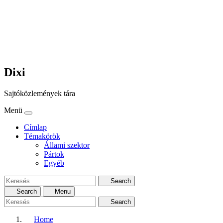
Dixi
Sajtóközlemények tára
Menü
Címlap
Témakörök
Állami szektor
Pártok
Egyéb
Search
Search
Menu
Search
Home