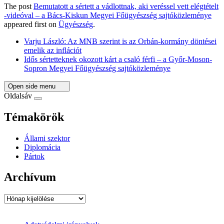
The post
Bemutatott a sértett a vádlottnak, aki veréssel vett elégtételt
-videóval – a Bács-Kiskun Megyei Főügyészség sajtóközleménye
appeared first on
Ügyészség
.
Varju László: Az MNB szerint is az Orbán-kormány döntései
emelik az inflációt
Idős sértetteknek okozott kárt a csaló férfi – a Győr-Moson-
Sopron Megyei Főügyészség sajtóközleménye
Open side menu
Oldalsáv
Témakörök
Állami szektor
Diplomácia
Pártok
Archívum
Archívum