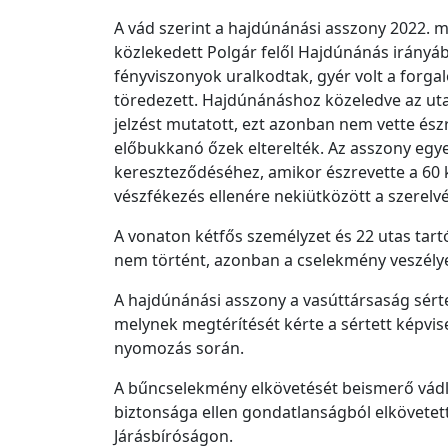
A vád szerint a hajdúnánási asszony 2022. m
közlekedett Polgár felől Hajdúnánás irányáb
fényviszonyok uralkodtak, gyér volt a forgal
töredezett. Hajdúnánáshoz közeledve az utat
jelzést mutatott, ezt azonban nem vette észr
előbukkanó őzek elterelték. Az asszony egy
kereszteződéséhez, amikor észrevette a 60
vészfékezés ellenére nekiütközött a szerelv
A vonaton kétfős személyzet és 22 utas tart
nem történt, azonban a cselekmény veszélye
A hajdúnánási asszony a vasúttársaság sértet
melynek megtérítését kérte a sértett képvi
nyomozás során.
A bűncselekmény elkövetését beismerő vádlo
biztonsága ellen gondatlanságból elkövetet
Járásbíróságon.