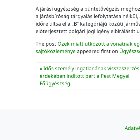
A járási ügyészség a büntetővégzés meghozat
a járásbíróság tárgyalás lefolytatása nélkül,
időre tiltsa el a „B” kategóriájú közúti jármű
előterjesztett polgári jogi igény elbírálását
The post
Őzek miatt ütközött a vonatnak eg
sajtóközleménye
appeared first on
Ügyészs
Idős személy ingatlanának visszaszerzés
érdekében indított pert a Pest Megyei
Főügyészség
Adatvé