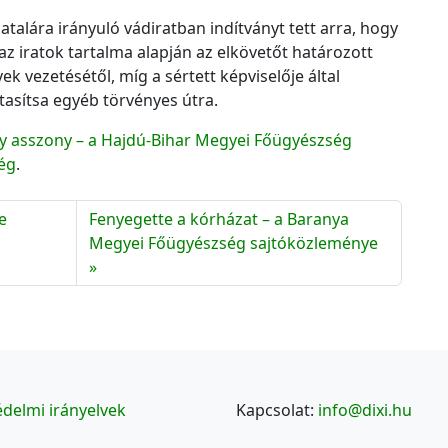
alára irányuló vádiratban indítványt tett arra, hogy
 az iratok tartalma alapján az elkövetőt határozott
vek vezetésétől, míg a sértett képviselője által
 utasítsa egyéb törvényes útra.
y asszony – a Hajdú-Bihar Megyei Főügyészség
ég
.
e
Fenyegette a kórházat – a Baranya
Megyei Főügyészség sajtóközleménye
delmi irányelvek
Kapcsolat:
info@dixi.hu