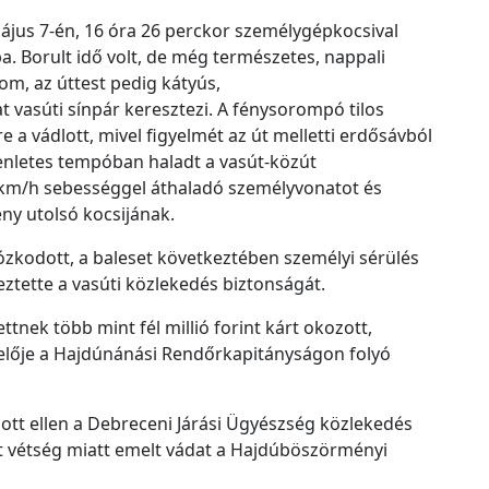
c
ájus 7-én, 16 óra 26 perckor személygépkocsival
h
a. Borult idő volt, de még természetes, nappali
í
om, az úttest pedig kátyús,
v
 vasúti sínpár keresztezi. A fénysorompó tilos
u
e a vádlott, mivel figyelmét az út melletti erdősávból
m
enletes tempóban haladt a vasút-közút
 km/h sebességgel áthaladó személyvonatot és
ény utolsó kocsijának.
ózkodott, a baleset következtében személyi sérülés
ztette a vasúti közlekedés biztonságát.
tnek több mint fél millió forint kárt okozott,
selője a Hajdúnánási Rendőrkapitányságon folyó
tt ellen a Debreceni Járási Ügyészség közlekedés
t vétség miatt emelt vádat a Hajdúböszörményi