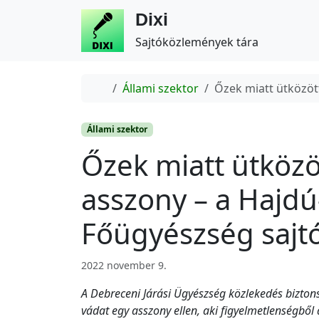
Dixi
Sajtóközlemények tára
Home
Állami szektor
Őzek miatt ütközöt
Állami szektor
Őzek miatt ütközö
asszony – a Hajd
Főügyészség saj
2022 november 9.
A Debreceni Járási Ügyészség közlekedés bizton
vádat egy asszony ellen, aki figyelmetlenségbő