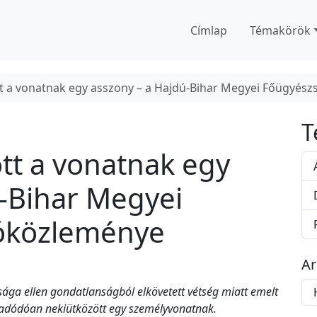
Címlap
Témakörök
t a vonatnak egy asszony – a Hajdú-Bihar Megyei Főügyés
T
tt a vonatnak egy
ú-Bihar Megyei
tóközleménye
A
A
sága ellen gondatlanságból elkövetett vétség miatt emelt
r
l adódóan nekiütközött egy személyvonatnak.