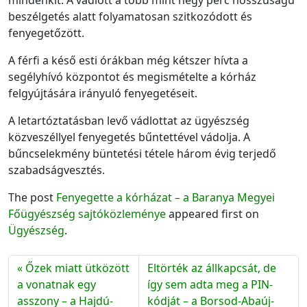
mindenkit. A vádlott a több mint négy perc hosszúságú
beszélgetés alatt folyamatosan szitkozódott és
fenyegetőzött.
A férfi a késő esti órákban még kétszer hívta a
segélyhívó központot és megismételte a kórház
felgyújtására irányuló fenyegetéseit.
A letartóztatásban levő vádlottat az ügyészség
közveszéllyel fenyegetés bűntettével vádolja. A
bűncselekmény büntetési tétele három évig terjedő
szabadságvesztés.
The post
Fenyegette a kórházat – a Baranya Megyei
Főügyészség sajtóközleménye
appeared first on
Ügyészség
.
Őzek miatt ütközött
Eltörték az állkapcsát, de
a vonatnak egy
így sem adta meg a PIN-
asszony – a Hajdú-
kódját – a Borsod-Abaúj-