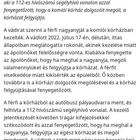
aki a 112-es hívószámú segélyhívó vonalon azzal
fenyegetőzött, hogy a komlói kórház dolgozóit megöli, a
kórházat felgyújtja.
A vádirat szerint a férfi nagyanyját a komlói kórházban
kezelték. A vádlott 2022. július 17-én, délután, ittas
állapotban meglátogatta rokonát, akinek kezelése miatt
az ápolónőket felelősségre vonta. Kiabálva fenyegette
az ápolónőket, hogy ha meghal a nagyanyja, megöli
valamennyiüket és felgyújtja a kórházat. A férfit
viselkedése miatt kikísérték az épületből. Ő közben
továbbra is a kórházi dolgozók megölésével és a kórház
felgyújtásával fenyegetőzött.
A férfi a kórházból az autóbusz pályaudvarra ment, és
felhívta a 112 hívószámú segélyhívó vonalat. A kezelő
jelentkezését követően trágár kifejezésekkel
szitkozódott és azzal fenyegetőzött, hogy ha meghal a
nagyanyja, felgyújtja az egész kórházat és megöl