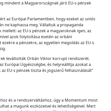
c
meg mindent a Magyarországnak járó EU-s pénzek
h
í
ért az Európai Parlamentben, hogy ezeket az uniós
v
án ne kaphassa meg. Vállaltuk a propaganda
u
k mellett: az EU-s pénzek a magyaroknak igen, az
m
vel azok folyósítása esetén az orbáni
t ezekre a pénzekre, az egyetlen megoldás az EU-s
sig.
k leváltották Orbán Viktor korrupt rendszerét.
 az Európai Ügyészségbe, és helyreállítja azokat a
 az EU-s pénzek tiszta és jogszerű felhasználását”
:
shoz és a rendszerváltáshoz, úgy a Momentum most
ulhat a magunk eszközeivel és lehetőségeivel. Mert