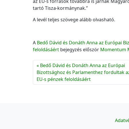
az EU-s források továbbra is járnak Magyaro
tartó Tisza-kormánynak.”
A levél teljes szövege alább olvasható.
A
Bedő Dávid és Donáth Anna az Európai Bi
feloldásáért
bejegyzés először
Momentum 
Bedő Dávid és Donáth Anna az Európai
Bizottsághoz és Parlamenthez fordultak a
EU-s pénzek feloldásáért
Adatvé