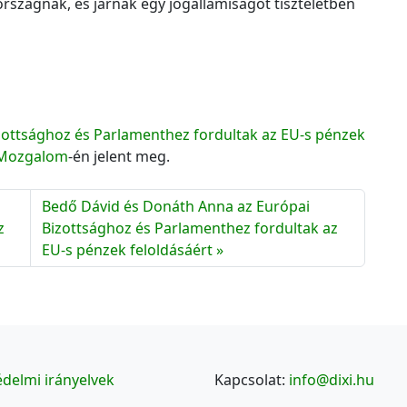
rszágnak, és járnak egy jogállamiságot tiszteletben
zottsághoz és Parlamenthez fordultak az EU-s pénzek
Mozgalom
-én jelent meg.
Bedő Dávid és Donáth Anna az Európai
z
Bizottsághoz és Parlamenthez fordultak az
EU-s pénzek feloldásáért
delmi irányelvek
Kapcsolat:
info@dixi.hu