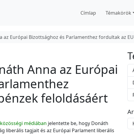
Címlap
Témakörök
 az Európai Bizottsághoz és Parlamenthez fordultak az EU-
T
náth Anna az Európai
Parlamenthez
 pénzek feloldásáért
A
A
közösségi médiában
jelentette be, hogy Donáth
r
g liberális tagjait és az Európai Parlament liberális