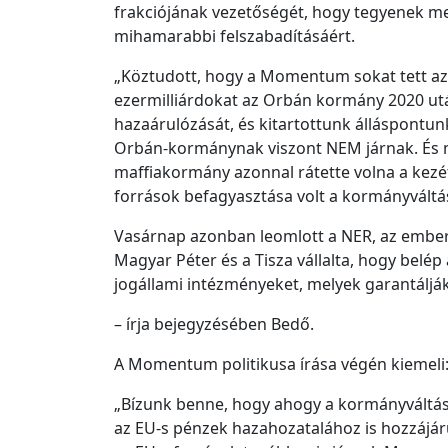
frakciójának vezetőségét, hogy tegyenek 
mihamarabbi felszabadításáért.
„Köztudott, hogy a Momentum sokat tett az
ezermilliárdokat az Orbán kormány 2020 ut
hazaárulózását, és kitartottunk álláspontun
Orbán-kormánynak viszont NEM járnak. És mi
maffiakormány azonnal rátette volna a kezé
források befagyasztása volt a kormányváltá
Vasárnap azonban leomlott a NER, az embere
Magyar Péter és a Tisza vállalta, hogy belép
jogállami intézményeket, melyek garantálják
– írja bejegyzésében Bedő.
A Momentum politikusa írása végén kiemeli
„Bízunk benne, hogy ahogy a kormányváltá
az EU-s pénzek hazahozatalához is hozzájár