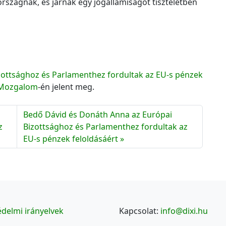
rszágnak, és járnak egy jogállamiságot tiszteletben
zottsághoz és Parlamenthez fordultak az EU-s pénzek
Mozgalom
-én jelent meg.
Bedő Dávid és Donáth Anna az Európai
z
Bizottsághoz és Parlamenthez fordultak az
EU-s pénzek feloldásáért
delmi irányelvek
Kapcsolat:
info@dixi.hu