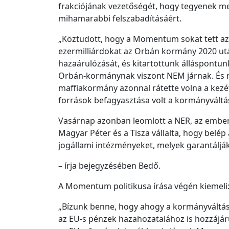
frakciójának vezetőségét, hogy tegyenek 
mihamarabbi felszabadításáért.
„Köztudott, hogy a Momentum sokat tett az
ezermilliárdokat az Orbán kormány 2020 ut
hazaárulózását, és kitartottunk álláspontun
Orbán-kormánynak viszont NEM járnak. És mi
maffiakormány azonnal rátette volna a kezé
források befagyasztása volt a kormányváltá
Vasárnap azonban leomlott a NER, az embere
Magyar Péter és a Tisza vállalta, hogy belép
jogállami intézményeket, melyek garantálják
– írja bejegyzésében Bedő.
A Momentum politikusa írása végén kiemeli
„Bízunk benne, hogy ahogy a kormányváltá
az EU-s pénzek hazahozatalához is hozzájár