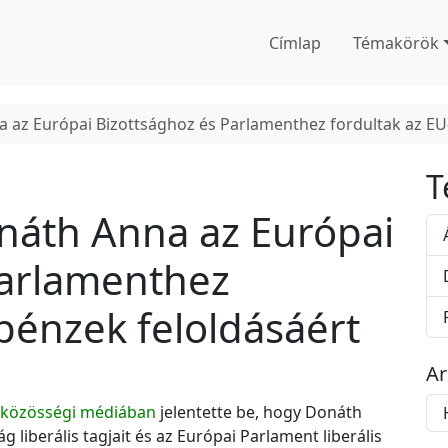
Címlap
Témakörök
 az Európai Bizottsághoz és Parlamenthez fordultak az EU-
T
náth Anna az Európai
Parlamenthez
 pénzek feloldásáért
A
A
közösségi médiában
jelentette be, hogy Donáth
r
g liberális tagjait és az Európai Parlament liberális