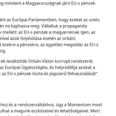
c
meg mindent a Magyarországnak járó EU-s pénzek
h
í
ért az Európai Parlamentben, hogy ezeket az uniós
v
án ne kaphassa meg. Vállaltuk a propaganda
u
k mellett: az EU-s pénzek a magyaroknak igen, az
m
vel azok folyósítása esetén az orbáni
t ezekre a pénzekre, az egyetlen megoldás az EU-s
sig.
k leváltották Orbán Viktor korrupt rendszerét.
 az Európai Ügyészségbe, és helyreállítja azokat a
 az EU-s pénzek tiszta és jogszerű felhasználását”
:
shoz és a rendszerváltáshoz, úgy a Momentum most
ulhat a magunk eszközeivel és lehetőségeivel. Mert