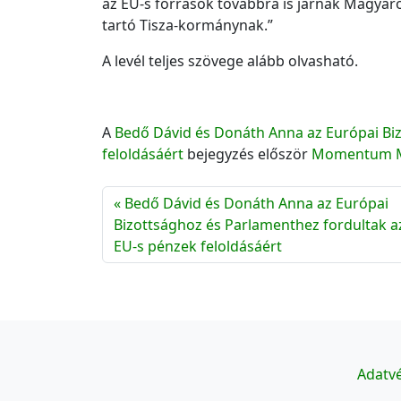
az EU-s források továbbra is járnak Magyaro
tartó Tisza-kormánynak.”
A levél teljes szövege alább olvasható.
A
Bedő Dávid és Donáth Anna az Európai Bi
feloldásáért
bejegyzés először
Momentum 
Bedő Dávid és Donáth Anna az Európai
Bizottsághoz és Parlamenthez fordultak a
EU-s pénzek feloldásáért
Adatvé