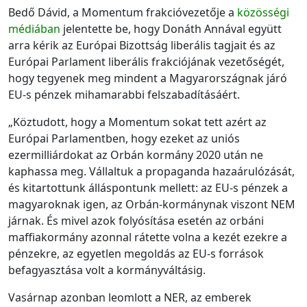
Bedő Dávid, a Momentum frakcióvezetője a
közösségi
médiában
jelentette be, hogy Donáth Annával együtt
arra kérik az Európai Bizottság liberális tagjait és az
Európai Parlament liberális frakciójának vezetőségét,
hogy tegyenek meg mindent a Magyarországnak járó
EU-s pénzek mihamarabbi felszabadításáért.
„Köztudott, hogy a Momentum sokat tett azért az
Európai Parlamentben, hogy ezeket az uniós
ezermilliárdokat az Orbán kormány 2020 után ne
kaphassa meg. Vállaltuk a propaganda hazaárulózását,
és kitartottunk álláspontunk mellett: az EU-s pénzek a
magyaroknak igen, az Orbán-kormánynak viszont NEM
járnak. És mivel azok folyósítása esetén az orbáni
maffiakormány azonnal rátette volna a kezét ezekre a
pénzekre, az egyetlen megoldás az EU-s források
befagyasztása volt a kormányváltásig.
Vasárnap azonban leomlott a NER, az emberek