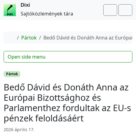
Dixi
Search
Me
Sajtóközlemények tára
Home
Pártok
Bedő Dávid és Donáth Anna az Európai B
Open side menu
Pártok
Bedő Dávid és Donáth Anna az
Európai Bizottsághoz és
Parlamenthez fordultak az EU-s
pénzek feloldásáért
2026 április 17.