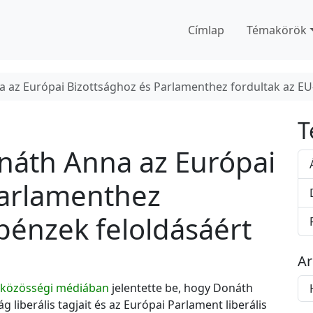
Címlap
Témakörök
 az Európai Bizottsághoz és Parlamenthez fordultak az EU-
T
náth Anna az Európai
Parlamenthez
 pénzek feloldásáért
A
A
közösségi médiában
jelentette be, hogy Donáth
r
g liberális tagjait és az Európai Parlament liberális