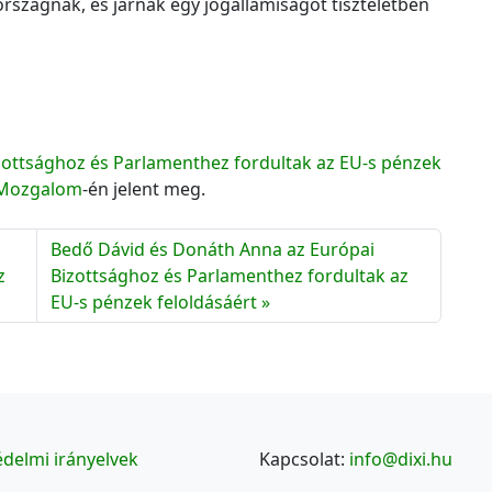
rszágnak, és járnak egy jogállamiságot tiszteletben
zottsághoz és Parlamenthez fordultak az EU-s pénzek
Mozgalom
-én jelent meg.
Bedő Dávid és Donáth Anna az Európai
z
Bizottsághoz és Parlamenthez fordultak az
EU-s pénzek feloldásáért
delmi irányelvek
Kapcsolat:
info@dixi.hu