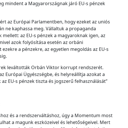
c
meg mindent a Magyarországnak járó EU-s pénzek
h
í
ért az Európai Parlamentben, hogy ezeket az uniós
v
án ne kaphassa meg. Vállaltuk a propaganda
u
k mellett: az EU-s pénzek a magyaroknak igen, az
m
vel azok folyósítása esetén az orbáni
t ezekre a pénzekre, az egyetlen megoldás az EU-s
sig.
k leváltották Orbán Viktor korrupt rendszerét.
 az Európai Ügyészségbe, és helyreállítja azokat a
 az EU-s pénzek tiszta és jogszerű felhasználását”
:
shoz és a rendszerváltáshoz, úgy a Momentum most
ulhat a magunk eszközeivel és lehetőségeivel. Mert