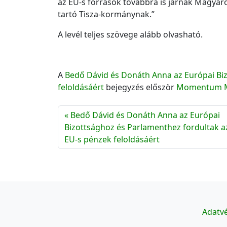
az EU-s források továbbra is járnak Magyaro
tartó Tisza-kormánynak.”
A levél teljes szövege alább olvasható.
A
Bedő Dávid és Donáth Anna az Európai Bi
feloldásáért
bejegyzés először
Momentum 
Bedő Dávid és Donáth Anna az Európai
Bizottsághoz és Parlamenthez fordultak a
EU-s pénzek feloldásáért
Adatvé