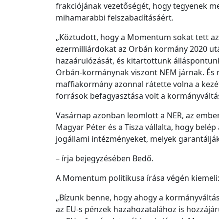
frakciójának vezetőségét, hogy tegyenek 
mihamarabbi felszabadításáért.
„Köztudott, hogy a Momentum sokat tett az
ezermilliárdokat az Orbán kormány 2020 ut
hazaárulózását, és kitartottunk álláspontun
Orbán-kormánynak viszont NEM járnak. És mi
maffiakormány azonnal rátette volna a kezé
források befagyasztása volt a kormányváltá
Vasárnap azonban leomlott a NER, az embere
Magyar Péter és a Tisza vállalta, hogy belép
jogállami intézményeket, melyek garantálják
– írja bejegyzésében Bedő.
A Momentum politikusa írása végén kiemeli
„Bízunk benne, hogy ahogy a kormányváltá
az EU-s pénzek hazahozatalához is hozzájár