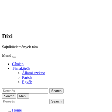
Dixi
Sajtóközlemények tára
Menü
Címlap
Témakörök
Állami szektor
Pártok
Egyéb
Search
Search
Menu
Search
Home