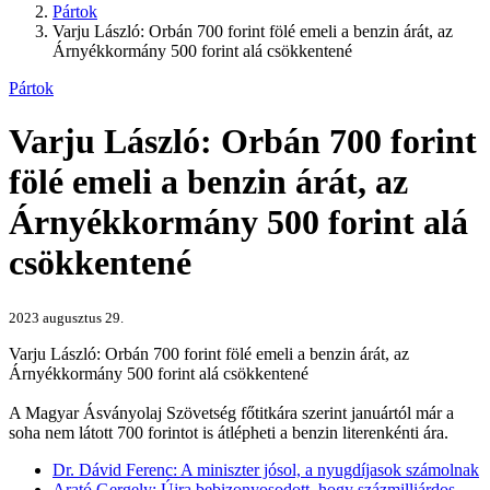
Pártok
Varju László: Orbán 700 forint fölé emeli a benzin árát, az
Árnyékkormány 500 forint alá csökkentené
Pártok
Varju László: Orbán 700 forint
fölé emeli a benzin árát, az
Árnyékkormány 500 forint alá
csökkentené
2023 augusztus 29.
Varju László: Orbán 700 forint fölé emeli a benzin árát, az
Árnyékkormány 500 forint alá csökkentené
A Magyar Ásványolaj Szövetség főtitkára szerint januártól már a
soha nem látott 700 forintot is átlépheti a benzin literenkénti ára.
Dr. Dávid Ferenc: A miniszter jósol, a nyugdíjasok számolnak
Arató Gergely: Újra bebizonyosodott, hogy százmilliárdos