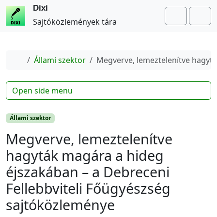
Dixi
Search
Me
Sajtóközlemények tára
Home
Állami szektor
Megverve, lemeztelenítve hagytá
Open side menu
Állami szektor
Megverve, lemeztelenítve
hagyták magára a hideg
éjszakában – a Debreceni
Fellebbviteli Főügyészség
sajtóközleménye