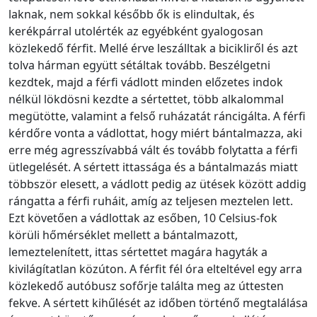
laknak, nem sokkal később ők is elindultak, és
kerékpárral utolérték az egyébként gyalogosan
közlekedő férfit. Mellé érve leszálltak a bicikliről és azt
tolva hárman együtt sétáltak tovább. Beszélgetni
kezdtek, majd a férfi vádlott minden előzetes indok
nélkül lökdösni kezdte a sértettet, több alkalommal
megütötte, valamint a felső ruházatát ráncigálta. A férfi
kérdőre vonta a vádlottat, hogy miért bántalmazza, aki
erre még agresszívabbá vált és tovább folytatta a férfi
ütlegelését. A sértett ittassága és a bántalmazás miatt
többször elesett, a vádlott pedig az ütések között addig
rángatta a férfi ruháit, amíg az teljesen meztelen lett.
Ezt követően a vádlottak az esőben, 10 Celsius-fok
körüli hőmérséklet mellett a bántalmazott,
lemeztelenített, ittas sértettet magára hagyták a
kivilágítatlan közúton. A férfit fél óra elteltével egy arra
közlekedő autóbusz sofőrje találta meg az úttesten
fekve. A sértett kihűlését az időben történő megtalálása