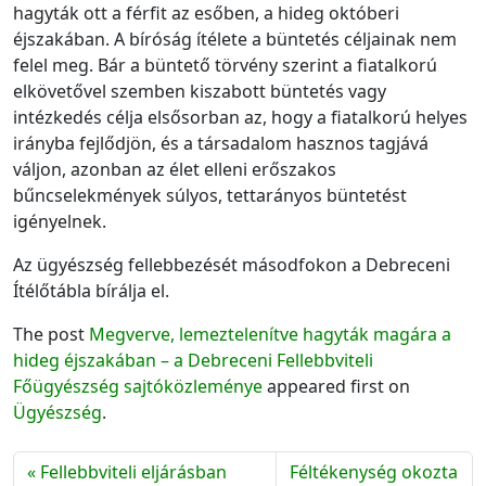
hagyták ott a férfit az esőben, a hideg októberi
éjszakában. A bíróság ítélete a büntetés céljainak nem
felel meg. Bár a büntető törvény szerint a fiatalkorú
elkövetővel szemben kiszabott büntetés vagy
intézkedés célja elsősorban az, hogy a fiatalkorú helyes
irányba fejlődjön, és a társadalom hasznos tagjává
váljon, azonban az élet elleni erőszakos
bűncselekmények súlyos, tettarányos büntetést
igényelnek.
Az ügyészség fellebbezését másodfokon a Debreceni
Ítélőtábla bírálja el.
The post
Megverve, lemeztelenítve hagyták magára a
hideg éjszakában – a Debreceni Fellebbviteli
Főügyészség sajtóközleménye
appeared first on
Ügyészség
.
Fellebbviteli eljárásban
Féltékenység okozta