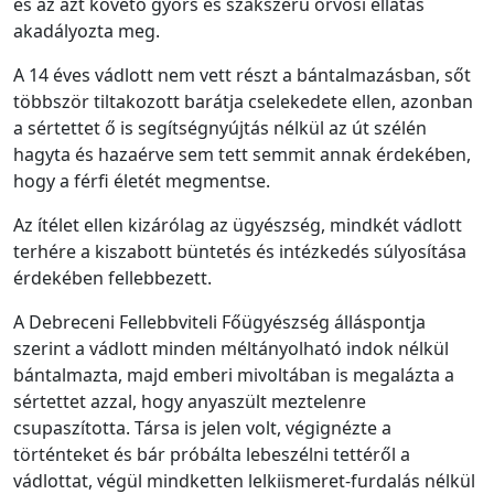
és az azt követő gyors és szakszerű orvosi ellátás
akadályozta meg.
A 14 éves vádlott nem vett részt a bántalmazásban, sőt
többször tiltakozott barátja cselekedete ellen, azonban
a sértettet ő is segítségnyújtás nélkül az út szélén
hagyta és hazaérve sem tett semmit annak érdekében,
hogy a férfi életét megmentse.
Az ítélet ellen kizárólag az ügyészség, mindkét vádlott
terhére a kiszabott büntetés és intézkedés súlyosítása
érdekében fellebbezett.
A Debreceni Fellebbviteli Főügyészség álláspontja
szerint a vádlott minden méltányolható indok nélkül
bántalmazta, majd emberi mivoltában is megalázta a
sértettet azzal, hogy anyaszült meztelenre
csupaszította. Társa is jelen volt, végignézte a
történteket és bár próbálta lebeszélni tettéről a
vádlottat, végül mindketten lelkiismeret-furdalás nélkül