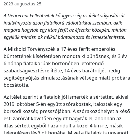
2023 augusztus 25.
A Debreceni Fellebbviteli Főügyészség az ítélet súlyosítását
indítványozta azon fiatalkorú vádlottakkal szemben, akik
magára hagytak egy ittas férfit az éjszaka közepén, miután
egyikük minden ok nélkül bántalmazta és lemeztelenítette.
A Miskolci Törvényszék a 17 éves férfit emberölés
bűntettének kísérletében mondta ki bűnösnek, és 3 év
6 hónap fiatalkorúak börtönében letöltendő
szabadságvesztésre ítélte, 14 éves barátnőjét pedig
segítségnyújtás elmulasztásának vétsége miatt próbára
bocsátotta.
Az ítélet szerint a fiatalok jól ismerték a sértettet, akivel
2019. október 5-én együtt szórakoztak, italoztak egy
borsodi község presszójában. A szórakozóhelyet a késő
esti zárórát követően együtt hagyták el, ahonnan az
ittas sértett egyből hazaindult a közel 4 km-re, másik
településen lévő otthonába. Mivel a fiatalok is ugyanott