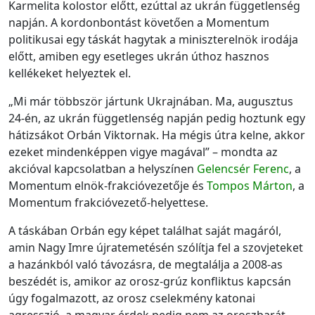
Karmelita kolostor előtt, ezúttal az ukrán függetlenség
napján. A kordonbontást követően a Momentum
politikusai egy táskát hagytak a miniszterelnök irodája
előtt, amiben egy esetleges ukrán úthoz hasznos
kellékeket helyeztek el.
„Mi már többször jártunk Ukrajnában. Ma, augusztus
24-én, az ukrán függetlenség napján pedig hoztunk egy
hátizsákot Orbán Viktornak. Ha mégis útra kelne, akkor
ezeket mindenképpen vigye magával” – mondta az
akcióval kapcsolatban a helyszínen
Gelencsér Ferenc
, a
Momentum elnök-frakcióvezetője és
Tompos Márton
, a
Momentum frakcióvezető-helyettese.
A táskában Orbán egy képet találhat saját magáról,
amin Nagy Imre újratemetésén szólítja fel a szovjeteket
a hazánkból való távozásra, de megtalálja a 2008-as
beszédét is, amikor az orosz-grúz konfliktus kapcsán
úgy fogalmazott, az orosz cselekmény katonai