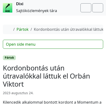
Dixi
Search
Me
Sajtóközlemények tára
Home
Pártok
Kordonbontás után útravalókkal láttuk e
Open side menu
Pártok
Kordonbontás után
útravalókkal láttuk el Orbán
Viktort
2023 augusztus 24.
Kilencedik alkalommal bontott kordont a Momentum a