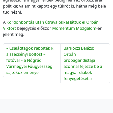
agresszió, a magyar érdek pedig nem az oroszbarát
politika; valamint kapott egy tükröt is, hátha még bele
tud nézni.
A
Kordonbontás után útravalókkal láttuk el Orbán
Viktort
bejegyzés először
Momentum Mozgalom
-én
jelent meg.
Családtagok rabolták ki
Barkóczi Balázs:
a szécsényi boltost –
Orbán
fotóval – a Nógrád
propagandistája
Vármegyei Főügyészség
azonnal fejezze be a
sajtóközleménye
magyar diákok
fenyegetését!