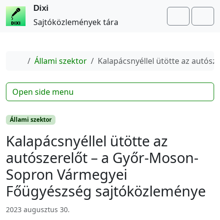
Dixi
Search
Me
Sajtóközlemények tára
Home
Állami szektor
Kalapácsnyéllel ütötte az autó
Open side menu
Állami szektor
Kalapácsnyéllel ütötte az
autószerelőt – a Győr-Moson-
Sopron Vármegyei
Főügyészség sajtóközleménye
2023 augusztus 30.