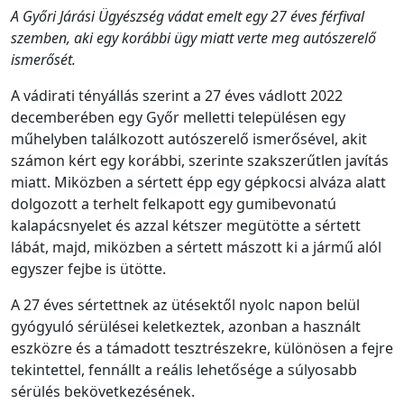
A Győri Járási Ügyészség vádat emelt egy 27 éves férfival
szemben, aki egy korábbi ügy miatt verte meg autószerelő
ismerősét.
A vádirati tényállás szerint a 27 éves vádlott 2022
decemberében egy Győr melletti településen egy
műhelyben találkozott autószerelő ismerősével, akit
számon kért egy korábbi, szerinte szakszerűtlen javítás
miatt. Miközben a sértett épp egy gépkocsi alváza alatt
dolgozott a terhelt felkapott egy gumibevonatú
kalapácsnyelet és azzal kétszer megütötte a sértett
lábát, majd, miközben a sértett mászott ki a jármű alól
egyszer fejbe is ütötte.
A 27 éves sértettnek az ütésektől nyolc napon belül
gyógyuló sérülései keletkeztek, azonban a használt
eszközre és a támadott tesztrészekre, különösen a fejre
tekintettel, fennállt a reális lehetősége a súlyosabb
sérülés bekövetkezésének.