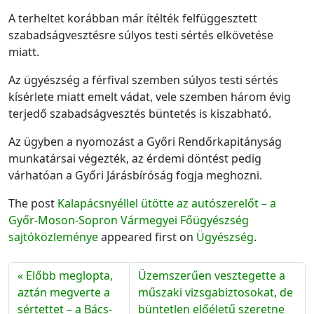
A terheltet korábban már ítélték felfüggesztett
szabadságvesztésre súlyos testi sértés elkövetése
miatt.
Az ügyészség a férfival szemben súlyos testi sértés
kísérlete miatt emelt vádat, vele szemben három évig
terjedő szabadságvesztés büntetés is kiszabható.
Az ügyben a nyomozást a Győri Rendőrkapitányság
munkatársai végezték, az érdemi döntést pedig
várhatóan a Győri Járásbíróság fogja meghozni.
The post
Kalapácsnyéllel ütötte az autószerelőt – a
Győr-Moson-Sopron Vármegyei Főügyészség
sajtóközleménye
appeared first on
Ügyészség
.
Előbb meglopta,
Üzemszerűen vesztegette a
aztán megverte a
műszaki vizsgabiztosokat, de
sértettet – a Bács-
büntetlen előéletű szeretne