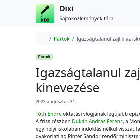
Dixi
Sajtóközlemények tára
Home
Pártok
Igazságtalanul zajlik az i
Pártok
Igazságtalanul zaj
kinevezése
2023 augusztus 31.
Tóth Endre
oktatási vlogjának legújabb epiz
A friss részben
Dukán András Ferenc
, a Mom
egy helyi iskolában indoklás nélkül visszauta
gyakorlatilag Pintér Sándor rendőrminiszter 