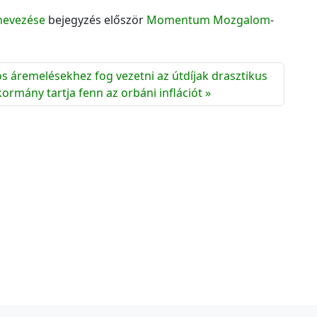
c
inevezése
bejegyzés először
Momentum Mozgalom
-
h
í
v
u
os áremelésekhez fog vezetni az útdíjak drasztikus
m
ormány tartja fenn az orbáni inflációt