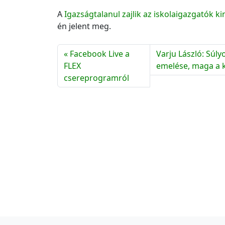
A
Igazságtalanul zajlik az iskolaigazgatók k
én jelent meg.
Facebook Live a
Varju László: Súly
FLEX
emelése, maga a k
csereprogramról