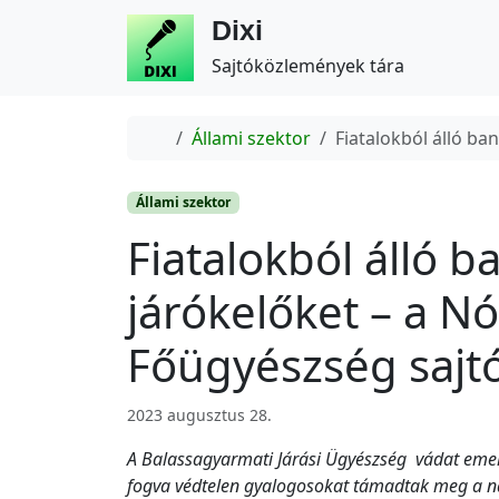
Dixi
Sajtóközlemények tára
Home
Állami szektor
Fiatalokból álló b
Állami szektor
Fiatalokból álló b
járókelőket – a 
Főügyészség saj
2023 augusztus 28.
A Balassagyarmati Járási Ügyészség vádat emelt h
fogva védtelen gyalogosokat támadtak meg a ná