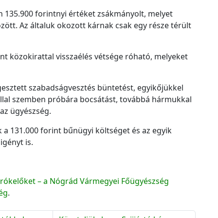
n 135.900 forintnyi értéket zsákmányolt, melyet
tt. Az általuk okozott kárnak csak egy része térült
nt közokirattal visszaélés vétsége róható, melyeket
gesztett szabadságvesztés büntetést, egyikőjükkel
allal szemben próbára bocsátást, továbbá hármukkal
 az ügyészség.
 a 131.000 forint bűnügyi költséget és az egyik
igényt is.
 járókelőket – a Nógrád Vármegyei Főügyészség
ég
.