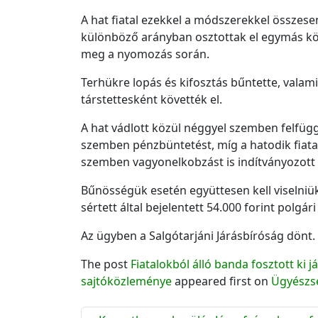
A hat fiatal ezekkel a módszerekkel összese
különböző arányban osztottak el egymás közö
meg a nyomozás során.
Terhükre lopás és kifosztás bűntette, valami
társtettesként követték el.
A hat vádlott közül néggyel szemben felfüg
szemben pénzbüntetést, míg a hatodik fiat
szemben vagyonelkobzást is indítványozott
Bűnösségük esetén együttesen kell viselniük
sértett által bejelentett 54.000 forint polgári 
Az ügyben a Salgótarjáni Járásbíróság dönt.
The post
Fiatalokból álló banda fosztott ki
sajtóközleménye
appeared first on
Ügyészs