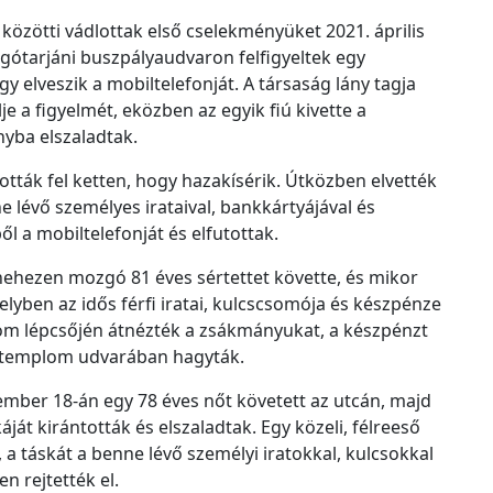
c
v közötti vádlottak első cselekményüket 2021. április
h
lgótarjáni buszpályaudvaron felfigyeltek egy
í
gy elveszik a mobiltelefonját. A társaság lány tagja
v
je a figyelmét, eközben az egyik fiú kivette a
u
nyba elszaladtak.
m
ották fel ketten, hogy hazakísérik. Útközben elvették
ne lévő személyes irataival, bankkártyájával és
l a mobiltelefonját és elfutottak.
nehezen mozgó 81 éves sértettet követte, és mikor
elyben az idős férfi iratai, kulcscsomója és készpénze
plom lépcsőjén átnézték a zsákmányukat, a készpénzt
t a templom udvarában hagyták.
ember 18-án egy 78 éves nőt követett az utcán, majd
káját kirántották és elszaladtak. Egy közeli, félreeső
, a táskát a benne lévő személyi iratokkal, kulcsokkal
n rejtették el.