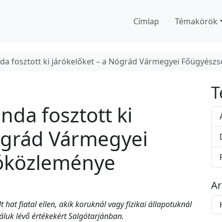
Címlap
Témakörök
anda fosztott ki járókelőket – a Nógrád Vármegyei Főügyész
T
anda fosztott ki
Nógrád Vármegyei
tóközleménye
A
A
at fiatal ellen, akik koruknál vagy fizikai állapotuknál
r
luk lévő értékekért Salgótarjánban.