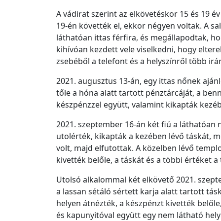
A vádirat szerint az elkövetéskor 15 és 19 é
19-én követték el, ekkor négyen voltak. A sa
láthatóan ittas férfira, és megállapodtak, ho
kihívóan kezdett vele viselkedni, hogy elterel
zsebéből a telefont és a helyszínről több irá
2021. augusztus 13-án, egy ittas nőnek ajánl
tőle a hóna alatt tartott pénztárcáját, a ben
készpénzzel együtt, valamint kikapták kezébő
2021. szeptember 16-án két fiú a láthatóan 
utolérték, kikapták a kezében lévő táskát, m
volt, majd elfutottak. A közelben lévő tem
kivették belőle, a táskát és a többi értéke
Utolsó alkalommal két elkövető 2021. szept
a lassan sétáló sértett karja alatt tartott tás
helyen átnézték, a készpénzt kivették belőle
és kapunyitóval együtt egy nem látható helye