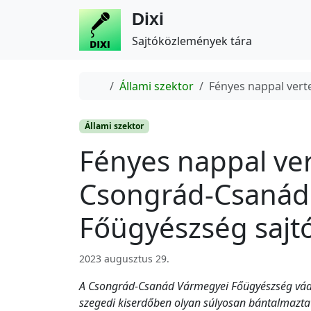
Dixi
Sajtóközlemények tára
Home
Állami szektor
Fényes nappal vert
Állami szektor
Fényes nappal vert
Csongrád-Csanád
Főügyészség saj
2023 augusztus 29.
A Csongrád-Csanád Vármegyei Főügyészség vádat 
szegedi kiserdőben olyan súlyosan bántalmazta is