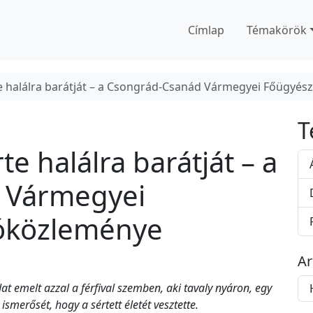
Címlap
Témakörök
e halálra barátját – a Csongrád-Csanád Vármegyei Főügyés
T
e halálra barátját – a
 Vármegyei
tóközleménye
A
A
emelt azzal a férfival szemben, aki tavaly nyáron, egy
r
merősét, hogy a sértett életét vesztette.