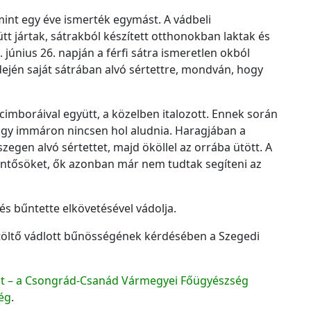
c
 mint egy éve ismerték egymást. A vádbeli
h
jártak, sátrakból készített otthonokban laktak és
í
 június 26. napján a férfi sátra ismeretlen okból
v
idején saját sátrában alvó sértettre, mondván, hogy
u
m
 cimboráival együtt, a közelben italozott. Ennek során
ogy immáron nincsen hol aludnia. Haragjában a
zegen alvó sértettet, majd ököllel az orrába ütött. A
mentősöket, ők azonban már nem tudtak segíteni az
tés bűntette elkövetésével vádolja.
öltő vádlott bűnösségének kérdésében a Szegedi
ját – a Csongrád-Csanád Vármegyei Főügyészség
ég
.