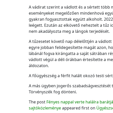
A vádirat szerint a vádlott és a sértett több
eseményeket megelőzően mindenhová együtt 
gyakran fogyasztottak együtt alkoholt. 2022.
leégett. Ezután az elkövető neheztelt a tűz 
nem akadályozta meg a lángok terjedését.
A tűzesetet követő nap délelőttjén a vádlott
egyre jobban felidegesítette magát azon, h
lábánál fogva kirángatta a saját sátrában rés
vádlott végül a déli órákban értesítette a 
áldozaton.
A főügyészség a férfit halált okozó testi sér
A más ügyben jogerős szabadságvesztését t
Törvényszék fog dönteni.
The post
Fényes nappal verte halálra barát
sajtóközleménye
appeared first on
Ügyészs