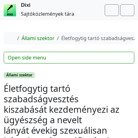
Dixi
Search
Me
Sajtóközlemények tára
Home
Állami szektor
Életfogytig tartó szabadságvesz
Open side menu
Állami szektor
Életfogytig tartó
szabadságvesztés
kiszabását kezdeményezi az
ügyészség a nevelt
lányát évekig szexuálisan