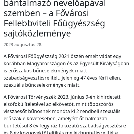
bántalmazó nevelőapával
szemben – a Fővárosi
Fellebbviteli Főügyészség
sajtóközleménye
2023 augusztus 28.
A Fővárosi Főügyészség 2021 őszén emelt vádat egy
korábban Magyarországon és az Egyesült Királyságban
is erőszakos bűncselekmények miatt
szabadságvesztésre ítélt, jelenleg 47 éves férfi ellen,
szexuális bűncselekmények miatt.
A Fővárosi Törvényszék 2023. június 9-én kihirdetett
elsőfokú ítéletével az elkövetőt, mint többszörös
vi
sszaesőt bűnösnek mondta ki 2 rendbeli
szexuális
erőszak elkövetésében, amelyért őt halmazati
büntetésül 8 év fegyház fokozatú szabadságvesztésre
és 8 év közügyektől eltiltás mellékbüntetésre ítélte,