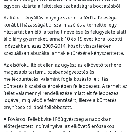
egyben kizárta a feltételes szabadságra bocsátásból.
Az ítéleti tényállás lényege szerint
a férfi
a felesége
korábbi házasságából származó és a terhelttel egy
háztartásban élő, a terhelt nevelése és felügyelete alatt
álló lány gyermeket, annak 10 és 15 éves kora közötti
idősz
akban, azaz 2009-2014. között
visszatérően
szexuálisan abuzálta, annak eltűrésére kényszerítette.
Az elsőfokú ítélet ellen az ügyész az elkövető terhére
magasabb tartamú szabadságvesztés és
mellékbüntetés, valamint foglalkozástól eltiltás
büntetés kiszabása érdekében fellebbezett. A terhelt az
ítélet valamennyi rendelkezése miatt élt fellebbezési
jogával, míg védője felmentésért, illetve a büntetés
enyhítése céljából fellebbezett.
A Fővárosi Fellebbviteli Főügyészség a napokban
előterjesztett indítványával az elkövető erősza
kos