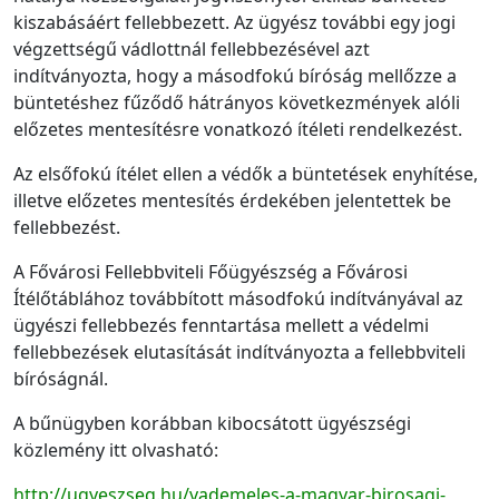
kiszabásáért fellebbezett. Az ügyész további egy jogi
végzettségű vádlottnál fellebbezésével azt
indítványozta, hogy a másodfokú bíróság mellőzze a
büntetéshez fűződő hátrányos következmények alóli
előzetes mentesítésre vonatkozó ítéleti rendelkezést.
Az elsőfokú ítélet ellen a védők a büntetések enyhítése,
illetve előzetes mentesítés érdekében jelentettek be
fellebbezést.
A Fővárosi Fellebbviteli Főügyészség a Fővárosi
Ítélőtáblához továbbított másodfokú indítványával az
ügyészi fellebbezés fenntartása mellett a védelmi
fellebbezések elutasítását indítványozta a fellebbviteli
bíróságnál.
A bűnügyben korábban kibocsátott ügyészségi
közlemény itt olvasható:
http://ugyeszseg.hu/vademeles-a-magyar-birosagi-