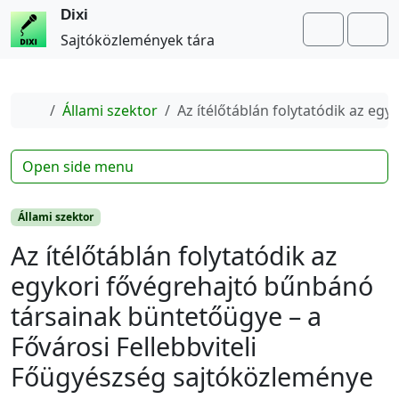
Dixi
Search
Me
Sajtóközlemények tára
Home
Állami szektor
Az ítélőtáblán folytatódik az eg
Open side menu
Állami szektor
Az ítélőtáblán folytatódik az
egykori fővégrehajtó bűnbánó
társainak büntetőügye – a
Fővárosi Fellebbviteli
Főügyészség sajtóközleménye