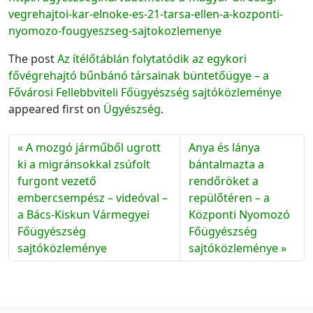
vegrehajtoi-kar-elnoke-es-21-tarsa-ellen-a-kozponti-
nyomozo-fougyeszseg-sajtokozlemenye
The post
Az ítélőtáblán folytatódik az egykori
fővégrehajtó bűnbánó társainak büntetőügye – a
Fővárosi Fellebbviteli Főügyészség sajtóközleménye
appeared first on
Ügyészség
.
A mozgó járműből ugrott
Anya és lánya
ki a migránsokkal zsúfolt
bántalmazta a
furgont vezető
rendőröket a
embercsempész – videóval –
repülőtéren – a
a Bács-Kiskun Vármegyei
Központi Nyomozó
Főügyészség
Főügyészség
sajtóközleménye
sajtóközleménye