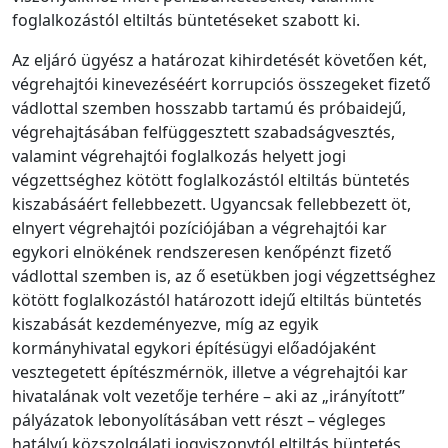
foglalkozástól eltiltás büntetéseket szabott ki.
Az eljáró ügyész a határozat kihirdetését követően két,
végrehajtói kinevezéséért korrupciós összegeket fizető
vádlottal szemben hosszabb tartamú és próbaidejű,
végrehajtásában felfüggesztett szabadságvesztés,
valamint végrehajtói foglalkozás helyett jogi
végzettséghez kötött foglalkozástól eltiltás büntetés
kiszabásáért fellebbezett. Ugyancsak fellebbezett öt,
elnyert végrehajtói pozíciójában a végrehajtói kar
egykori elnökének rendszeresen kenőpénzt fizető
vádlottal szemben is, az ő esetükben jogi végzettséghez
kötött foglalkozástól határozott idejű eltiltás büntetés
kiszabását kezdeményezve, míg az egyik
kormányhivatal egykori építésügyi előadójaként
vesztegetett építészmérnök, illetve a végrehajtói kar
hivatalának volt vezetője terhére – aki az „irányított”
pályázatok lebonyolításában vett részt – végleges
hatályú közszolgálati jogviszonytól eltiltás büntetés