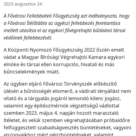
2023 augusztus 24.
A Fővárosi Fellebbviteli Főügyészség azt indítványozta, hogy
a Fővárosi Ítélőtábla az ügyészi fellebbezés fenntartása
mellett utasítsa el az egykori fővégrehajtó bűnbánó társai
védőinek fellebbezését.
A Központi Nyomozó Főügyészség 2022 őszén emelt
vádat a Magyar Bírósági Végrehajtói Kamara egykori
elnöke és társai ellen korrupciós, hivatali és más
bűncselekmények miatt.
Az ügyben eljáró Fővárosi Törvényszék előkészítő
ülésén a bűnösségét elismerő, a vádirati tényállást nem
vitató és a tárgyalás jogáról lemondó kilenc jogász,
valamint egy építészmérnök végzettségű vádlottal
szemben 2023. május 4. napján hozott marasztaló
ítéletet, és velük szemben végrehajtásában próbaidőre
felfüggesztett szabadságvesztés büntetéseket, vagyoni
viszonyaikhoz mért pénzbüntetéseket, valamint