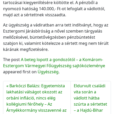
tartozásai kiegyenlítésére költötte el. A pénzből a
nyomozó hatóság 140.000,- Ft-ot lefoglalt a vádlottól,
majd azt a sértettnek visszaadta.
Az ügyészség a vádiratban arra tett indítványt, hogy az
Esztergomi Járásbíróság a nővel szemben tárgyalás
mellőzésével, büntetővégzésben pénzbüntetést
szabjon ki, valamint kötelezze a sértett meg nem térült
kárának megfizetésére.
The post
A beteg lopott a gondozótól – a Komárom-
Esztergom Vármegyei Főügyészség sajtóközleménye
appeared first on
Ügyészség
.
Barkóczi Balázs: Egyetemista
Eldurvult családi
lakhatási válságot okozott az
vita során a
orbáni infláció, nincs elég
vádlott hátba
kollégiumi férőhely – Az
szúrta a sértettet
Árnyékkormány visszavenné az
– a Hajdú-Bihar