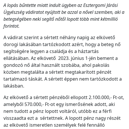
A lopás bűntette miatt indult ügyben az Esztergomi Járási
Ügyészség vádiratot nyújtott be azzal a nővel szemben, aki a
betegségében neki segítő nőtől lopott több mint kétmillió
forintot.
A vádirat szerint a sértett néhány napig az elkövető
dorogi lakásában tartózkodott azért, hogy a beteg nő
segítségére legyen a családja és a háztartás
ellátásában. Az elkövető 2023. június 1-jén bement a
gondozó nő által használt szobába, ahol pakolás
közben megtalálta a sértett megtakarított pénzét
tartalmazó táskát. A sértett éppen nem tartózkodott a
lakásban.
Az elkövető a sértett pénzéből ellopott 2.100.000,- Ft-ot,
amelyből 570.000,- Ft-ot egy ismerősének adott, aki
nem tudott a pénz lopott voltáról, utóbb ez a férfi
visszaadta ezt a sértettnek. A lopott pénz nagy részét
az elkövető ismeretlen személyek felé fennálló