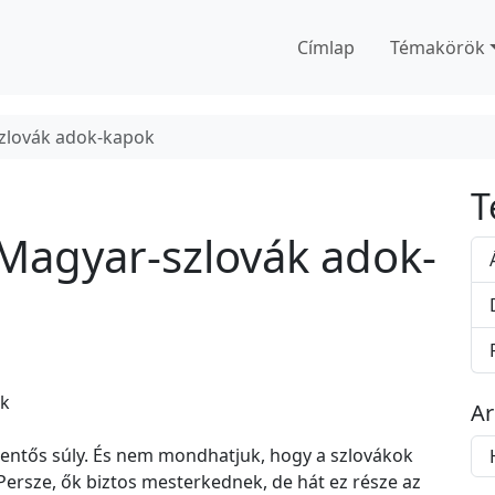
Címlap
Témakörök
szlovák adok-kapok
T
 Magyar-szlovák adok-
ok
A
A
jelentős súly. És nem mondhatjuk, hogy a szlovákok
r
rsze, ők biztos mesterkednek, de hát ez része az