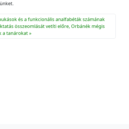
c
ünket.
h
í
 bukások és a funkcionális analfabéták számának
v
tatás összeomlását vetíti előre, Orbánék mégis
u
k a tanárokat
m