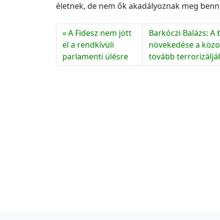
életnek, de nem ők akadályoznak meg benn
A Fidesz nem jött
Barkóczi Balázs: A
el a rendkívüli
növekedése a közok
parlamenti ülésre
tovább terrorizáljá