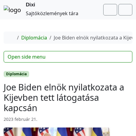
Dixi
Search
Me
Sajtóközlemények tára
Home
Diplomácia
Joe Biden elnök nyilatkozata a Kije
Open side menu
Diplomácia
Joe Biden elnök nyilatkozata a
Kijevben tett látogatása
kapcsán
2023 február 21.