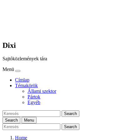
Dixi
Sajtóközlemények tára
Menü
Címlap
Témakörök
Állami szektor
Pártok
Egyéb
Search
Search
Menu
Search
Home