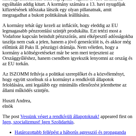
egyáltalán addig kitart. A kormány számára a 13. havi nyugdíjak
kifizetésének időszaka látszik egy olyan pillanatnak, amit
megragadhat a bukott politikáinak leállítására.
A kormány tehát úgy kezeli az inflációt, hogy eleddig az EU
legmagasabb pénzromlási szintjét produkálta. Ezt tetézi most a
Vodafone kapcsán beindult pénzszórás, ami elképesztő adósságokba
taszítja nem csak a jelen, hanem a jövő generációit is, és akkor még
előttünk áll Paks II. pénzügyi drámája. Nem véletlen, hogy a
kormány a költségvetéseket már be sem meri terjeszteni az
Országgyűléshez, hanem csendben igyekszik lenyomni az ország és
az EU torkán.
Az ISZOMM felhívja a politikai szereplőket és a közvéleményt,
hogy együtt szorítsuk rá a kormányt a rendkívüli állapotok
feloldására, ami legalább egy minimális ellenőrzést jelenthetne az
állami működés szintjén.
Huszti Andrea,
elnök
The post
Vessünk véget a rendkívüli állapotoknak!
appeared first on
Igen, szocializmust! Igen Szolidaritás
.
Határozottabb fellépést a háborús agresszió és propaganda