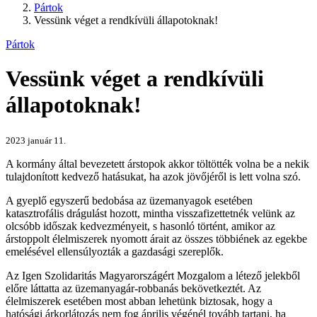
Pártok
Vessünk véget a rendkívüli állapotoknak!
Pártok
Vessünk véget a rendkívüli
állapotoknak!
2023 január 11.
A kormány által bevezetett árstopok akkor töltötték volna be a nekik
tulajdonított kedvező hatásukat, ha azok jövőjéről is lett volna szó.
A gyeplő egyszerű bedobása az üzemanyagok esetében
katasztrofális drágulást hozott, mintha visszafizettetnék velünk az
olcsóbb időszak kedvezményeit, s hasonló történt, amikor az
árstoppolt élelmiszerek nyomott árait az összes többiének az egekbe
emelésével ellensúlyozták a gazdasági szereplők.
Az Igen Szolidaritás Magyarországért Mozgalom a létező jelekből
előre láttatta az üzemanyagár-robbanás bekövetkeztét. Az
élelmiszerek esetében most abban lehetünk biztosak, hogy a
hatósági árkorlátozás nem fog április végénél tovább tartani, ha