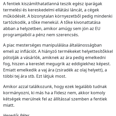
A fentiek kiszámíthatatlanná teszik egész iparágak
termelési és kereskedelmi ellátási láncát, a cégek
működését. A bizonytalan környezetből pedig mindenki
tartózkodik, a tőke menekül. A tőke kivonattatása
abban a helyzetben, amikor amúgy sem jön az EU
programjaiból a pénz nem szerencsés.
A piac mesterséges manipulálása általánosságban
emeli az inflációt. A hiányzó termékeket helyettesítőkkel
pótolják a vásárlók, amiknek az ára pedig emelkedni
fog, hiszen a kereslet megugrik az eddigiekhez képest.
Emiatt emelkedik a vaj ára (zsiradék az olaj helyett), a
többi tej ára stb. Ezt látjuk most.
Amikor azzal találkozunk, hogy ezek legalább tudnak
kormányozni, ki más ha a Fidesz nem, akkor komoly
kétségek merülnek fel az állítással szemben a fentiek
miatt.
Hegedűs Péter