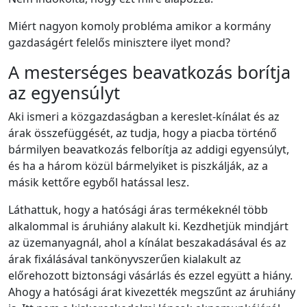
Miért nagyon komoly probléma amikor a kormány
gazdaságért felelős minisztere ilyet mond?
A mesterséges beavatkozás borítja
az egyensúlyt
Aki ismeri a közgazdaságban a kereslet-kínálat és az
árak összefüggését, az tudja, hogy a piacba történő
bármilyen beavatkozás felborítja az addigi egyensúlyt,
és ha a három közül bármelyiket is piszkálják, az a
másik kettőre egyből hatással lesz.
Láthattuk, hogy a hatósági áras termékeknél több
alkalommal is áruhiány alakult ki. Kezdhetjük mindjárt
az üzemanyagnál, ahol a kínálat beszakadásával és az
árak fixálásával tankönyvszerűen kialakult az
előrehozott biztonsági vásárlás és ezzel együtt a hiány.
Ahogy a hatósági árat kivezették megszűnt az áruhiány