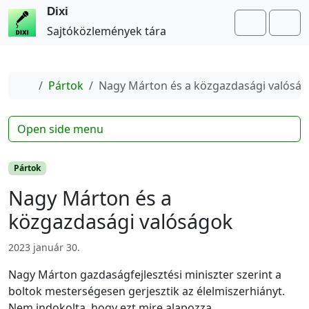
Dixi
Search
Me
Sajtóközlemények tára
Home
Pártok
Nagy Márton és a közgazdasági valósá
Open side menu
Pártok
Nagy Márton és a
közgazdasági valóságok
2023 január 30.
Nagy Márton gazdaságfejlesztési miniszter szerint a
boltok mesterségesen gerjesztik az élelmiszerhiányt.
Nem indokolta, hogy ezt mire alapozza.