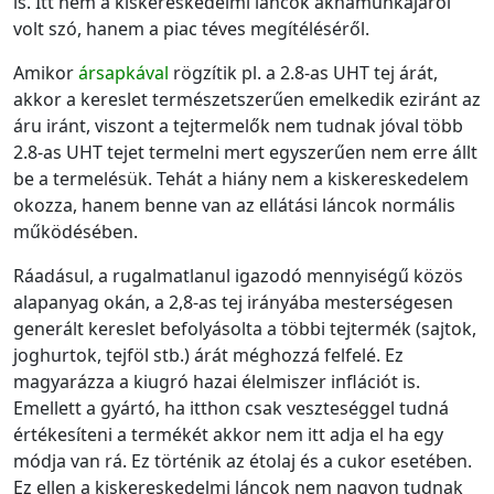
is. Itt nem a kiskereskedelmi láncok aknamunkájáról
volt szó, hanem a piac téves megítéléséről.
Amikor
ársapkával
rögzítik pl. a 2.8-as UHT tej árát,
akkor a kereslet természetszerűen emelkedik eziránt az
áru iránt, viszont a tejtermelők nem tudnak jóval több
2.8-as UHT tejet termelni mert egyszerűen nem erre állt
be a termelésük. Tehát a hiány nem a kiskereskedelem
okozza, hanem benne van az ellátási láncok normális
működésében.
Ráadásul, a rugalmatlanul igazodó mennyiségű közös
alapanyag okán, a 2,8-as tej irányába mesterségesen
generált kereslet befolyásolta a többi tejtermék (sajtok,
joghurtok, tejföl stb.) árát méghozzá felfelé. Ez
magyarázza a kiugró hazai élelmiszer inflációt is.
Emellett a gyártó, ha itthon csak veszteséggel tudná
értékesíteni a termékét akkor nem itt adja el ha egy
módja van rá. Ez történik az étolaj és a cukor esetében.
Ez ellen a kiskereskedelmi láncok nem nagyon tudnak