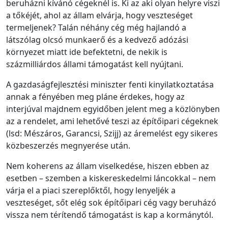
beruházni kívánó cégeknél is. Ki az aki olyan helyre viszi
a tőkéjét, ahol az állam elvárja, hogy veszteséget
termeljenek? Talán néhány cég még hajlandó a
látszólag olcsó munkaerő és a kedvező adózási
környezet miatt ide befektetni, de nekik is
százmilliárdos állami támogatást kell nyújtani.
A gazdaságfejlesztési miniszter fenti kinyilatkoztatása
annak a fényében meg pláne érdekes, hogy az
interjúval majdnem egyidőben jelent meg a közlönyben
az a rendelet, ami lehetővé teszi az építőipari cégeknek
(lsd: Mészáros, Garancsi, Szijj) az áremelést egy sikeres
közbeszerzés megnyerése után.
Nem koherens az állam viselkedése, hiszen ebben az
esetben – szemben a kiskereskedelmi láncokkal – nem
várja el a piaci szereplőktől, hogy lenyeljék a
veszteséget, sőt elég sok építőipari cég vagy beruházó
vissza nem térítendő támogatást is kap a kormánytól.