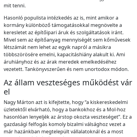
mit tenni.
Hasonló populista intézkedés az is, mint amikor a
kormány különböző támogatásokkal megnövelte a
keresletet az építőipari áruk és szolgáltatások iránt.
Mivel sem az építőanyag mennyiségét sem kőművesek
létszámát nem lehet az egyik napról a másikra
többszörösére emelni, kapacitáshiány alakult ki. Ami
áruhiányhoz és az árak meredek emelkedéséhez
vezetett. Tankönyvszerűen és nem unortodox módon.
Az állam veszteséges működést vár
el
Nagy Márton azt is kifejtette, hogy “a kiskereskedelmi
üzletektől elvárható, hogy a bankokhoz és a Mol-hoz
hasonlóan lenyeljék az árstop okozta veszteséget”. Ez a
gazdasági felfogás komoly bizalmi válsághoz vezet a
már hazánkban megtelepült vállalatoknál és a most