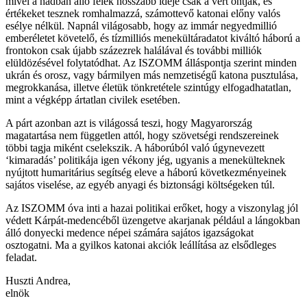
mivel a hadban álló felek hosszabb ideje csak a vért ontják, és
értékeket tesznek romhalmazzá, számottevő katonai előny valós
esélye nélkül. Napnál világosabb, hogy az immár negyedmillió
emberéletet követelő, és tízmilliós menekültáradatot kiváltó háború a
frontokon csak újabb százezrek halálával és további milliók
elüldözésével folytatódhat. Az ISZOMM álláspontja szerint minden
ukrán és orosz, vagy bármilyen más nemzetiségű katona pusztulása,
megrokkanása, illetve életük tönkretétele szintúgy elfogadhatatlan,
mint a végképp ártatlan civilek esetében.
A párt azonban azt is világossá teszi, hogy Magyarország
magatartása nem független attól, hogy szövetségi rendszereinek
többi tagja miként cselekszik. A háborúból való úgynevezett
‘kimaradás’ politikája igen vékony jég, ugyanis a menekülteknek
nyújtott humaritárius segítség eleve a háború következményeinek
sajátos viselése, az egyéb anyagi és biztonsági költségeken túl.
Az ISZOMM óva inti a hazai politikai erőket, hogy a viszonylag jól
védett Kárpát-medencéből üzengetve akarjanak például a lángokban
álló donyecki medence népei számára sajátos igazságokat
osztogatni. Ma a gyilkos katonai akciók leállítása az elsődleges
feladat.
Huszti Andrea,
elnök