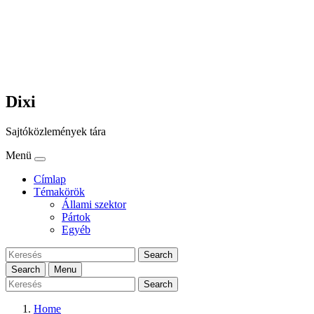
Dixi
Sajtóközlemények tára
Menü
Címlap
Témakörök
Állami szektor
Pártok
Egyéb
Search
Search
Menu
Search
Home