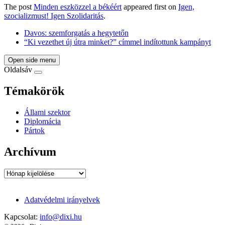
The post
Minden eszközzel a békéért
appeared first on
Igen,
szocializmust! Igen Szolidaritás
.
Davos: szemforgatás a hegytetőn
“Ki vezethet új útra minket?” címmel indítottunk kampányt
Open side menu
Oldalsáv
Témakörök
Állami szektor
Diplomácia
Pártok
Archívum
Archívum
Adatvédelmi irányelvek
Kapcsolat:
info@dixi.hu