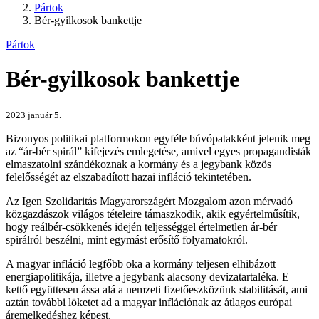
Pártok
Bér-gyilkosok bankettje
Pártok
Bér-gyilkosok bankettje
2023 január 5.
Bizonyos politikai platformokon egyféle búvópatakként jelenik meg
az “ár-bér spirál” kifejezés emlegetése, amivel egyes propagandisták
elmaszatolni szándékoznak a kormány és a jegybank közös
felelősségét az elszabadított hazai infláció tekintetében.
Az Igen Szolidaritás Magyarországért Mozgalom azon mérvadó
közgazdászok világos tételeire támaszkodik, akik egyértelműsítik,
hogy reálbér-csökkenés idején teljességgel értelmetlen ár-bér
spirálról beszélni, mint egymást erősítő folyamatokról.
A magyar infláció legfőbb oka a kormány teljesen elhibázott
energiapolitikája, illetve a jegybank alacsony devizatartaléka. E
kettő együttesen ássa alá a nemzeti fizetőeszközünk stabilitását, ami
aztán további löketet ad a magyar inflációnak az átlagos európai
áremelkedéshez képest.