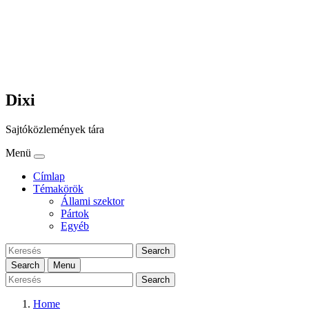
Dixi
Sajtóközlemények tára
Menü
Címlap
Témakörök
Állami szektor
Pártok
Egyéb
Search
Search
Menu
Search
Home