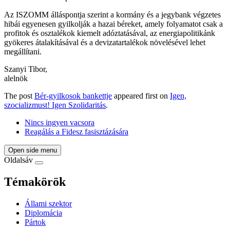
Az ISZOMM álláspontja szerint a kormány és a jegybank végzetes
hibái egyenesen gyilkolják a hazai béreket, amely folyamatot csak a
profitok és osztalékok kiemelt adóztatásával, az energiapolitikánk
gyökeres átalakításával és a devizatartalékok növelésével lehet
megállítani.
Szanyi Tibor,
alelnök
The post
Bér-gyilkosok bankettje
appeared first on
Igen,
szocializmust! Igen Szolidaritás
.
Nincs ingyen vacsora
Reagálás a Fidesz fasisztázására
Open side menu
Oldalsáv
Témakörök
Állami szektor
Diplomácia
Pártok