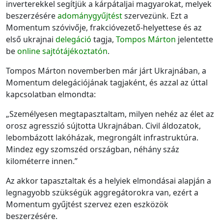
inverterekkel segítjük a kárpátaljai magyarokat, melyek
beszerzésére
adománygyűjtést
szervezünk. Ezt a
Momentum szóvivője, frakcióvezető-helyettese és az
első ukrajnai
delegáció
tagja,
Tompos Márton
jelentette
be
online sajtótájékoztatón
.
Tompos Márton novemberben már járt Ukrajnában, a
Momentum delegációjának tagjaként, és azzal az úttal
kapcsolatban elmondta:
„Személyesen megtapasztaltam, milyen nehéz az élet az
orosz agresszió sújtotta Ukrajnában. Civil áldozatok,
lebombázott lakóházak, megrongált infrastruktúra.
Mindez egy szomszéd országban, néhány száz
kilométerre innen.”
Az akkor tapasztaltak és a helyiek elmondásai alapján a
legnagyobb szükségük aggregátorokra van, ezért a
Momentum gyűjtést szervez ezen eszközök
beszerzésére.