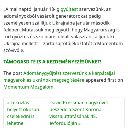
„A mai naptól január 18-ig
gyűjtést
szervezünk, az
adományokból vásárolt generátorokat pedig
személyesen szállítjuk Ukrajnába január második
felében. Mutassuk meg együtt, hogy Magyarország is
tud győztes és szolidáris oldalt választani, álljunk ki
Ukrajna mellett” – zárta sajtótájékoztatót a Momentum
szóvivője.
TÁMOGASD TE IS A KEZDEMÉNYEZÉSÜNKET!
The post
Adománygyűjtést szervezünk a kárpátaljai
magyarok és ukránok megsegítésére
appeared first on
Momentum Mozgalom
.
Tékozlás
David Pressman nagykövet
helyett okosan
beszéde a Szent Korona
cselekedni is
visszajuttatásának 45.
lehetne
évfordulóján