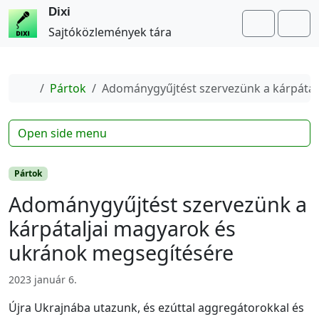
Dixi
Search
Me
Sajtóközlemények tára
Home
Pártok
Adománygyűjtést szervezünk a kárpátal
Open side menu
Pártok
Adománygyűjtést szervezünk a
kárpátaljai magyarok és
ukránok megsegítésére
2023 január 6.
Újra Ukrajnába utazunk, és ezúttal aggregátorokkal és