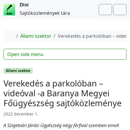
Dixi
Search
Me
Sajtóközlemények tára
Home
Állami szektor
Verekedés a parkolóban – videó
Open side menu
Állami szektor
Verekedés a parkolóban –
videóval -a Baranya Megyei
Főügyészség sajtóközleménye
2022 december 1.
A Szigetvári Járási Ügyészség négy férfival szemben emelt