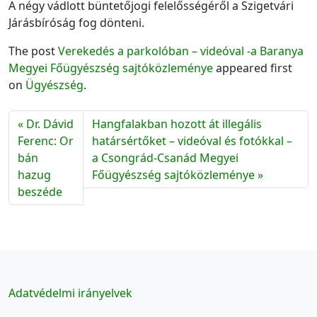
A négy vádlott büntetőjogi felelősségéről a Szigetvári
Járásbíróság fog dönteni.
The post
Verekedés a parkolóban – videóval -a Baranya
Megyei Főügyészség sajtóközleménye
appeared first
on
Ügyészség
.
Dr. Dávid
Hangfalakban hozott át illegális
Ferenc: Or
határsértőket – videóval és fotókkal –
bán
a Csongrád-Csanád Megyei
hazug
Főügyészség sajtóközleménye
beszéde
Adatvédelmi irányelvek