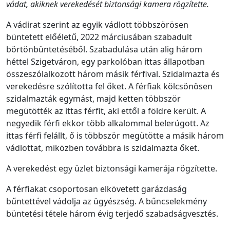
vádat, akiknek verekedését biztonsági kamera rögzítette.
A vádirat szerint az egyik vádlott többszörösen
büntetett előéletű, 2022 márciusában szabadult
börtönbüntetéséből. Szabadulása után alig három
héttel Szigetváron, egy parkolóban ittas állapotban
összeszólalkozott három másik férfival. Szidalmazta és
verekedésre szólította fel őket. A férfiak kölcsönösen
szidalmazták egymást, majd ketten többször
megütötték az ittas férfit, aki ettől a földre került. A
negyedik férfi ekkor több alkalommal belerúgott. Az
ittas férfi felállt, ő is többször megütötte a másik három
vádlottat, miközben továbbra is szidalmazta őket.
A verekedést egy üzlet biztonsági kamerája rögzítette.
A férfiakat csoportosan elkövetett garázdaság
bűntettével vádolja az ügyészség. A bűncselekmény
büntetési tétele három évig terjedő szabadságvesztés.