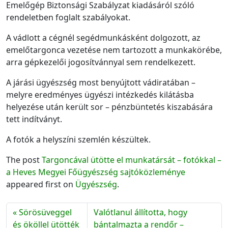
Emelőgép Biztonsági Szabályzat kiadásáról szóló
rendeletben foglalt szabályokat.
A vádlott a cégnél segédmunkásként dolgozott, az
emelőtargonca vezetése nem tartozott a munkakörébe,
arra gépkezelői jogosítvánnyal sem rendelkezett.
A járási ügyészség most benyújtott vádiratában –
melyre eredményes ügyészi intézkedés kilátásba
helyezése után került sor – pénzbüntetés kiszabására
tett indítványt.
A fotók a helyszíni szemlén készültek.
The post
Targoncával ütötte el munkatársát – fotókkal –
a Heves Megyei Főügyészség sajtóközleménye
appeared first on
Ügyészség
.
Sörösüveggel
Valótlanul állította, hogy
és ököllel ütötték
bántalmazta a rendőr –