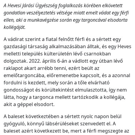
A Hevesi Járási Ügyészség foglalkozás körében elkövetett
gondatlan veszélyeztetés vétsége miatt emelt vádat egy férfi
ellen, aki a munkavégzése során egy targoncával elsodorta
kollégáját.
A vádirat szerint a fiatal felnőtt férfi és a sértett egy
gazdasági társaság alkalmazásában álltak, és egy Heves
melletti település külterületén lévő csarnokban
dolgoztak. 2022. április 6-án a vádlott egy útban lévő
raklapot akart arrébb tenni, ezért beült az
emelőtargoncába, előremenetbe kapcsolt, és a azonnal
fordulni is kezdett, mely során a tőle elvárható
gondosságot és körültekintést elmulasztotta, így nem
látta, hogy a targonca mellett tartózkodik a kollégája,
akit a géppel elsodort.
A baleset következtében a sértett nyolc napon belül
gyógyuló, könnyű lábsérüléseket szenvedett el. A
baleset azért következett be, mert a férfi megszegte az