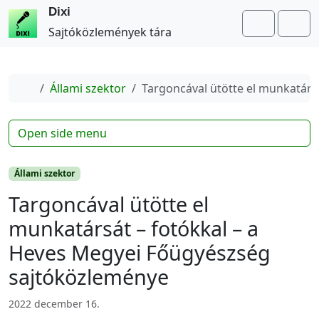
Dixi
Search
Me
Sajtóközlemények tára
Home
Állami szektor
Targoncával ütötte el munkatárs
Open side menu
Állami szektor
Targoncával ütötte el
munkatársát – fotókkal – a
Heves Megyei Főügyészség
sajtóközleménye
2022 december 16.