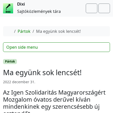
Dixi
Search
Me
Sajtóközlemények tára
Home
Pártok
Ma együnk sok lencsét!
Open side menu
Pártok
Ma együnk sok lencsét!
2022 december 31.
Az Igen Szolidaritás Magyarországért
Mozgalom óvatos derűvel kíván
mindenkinek egy szerencsésebb új