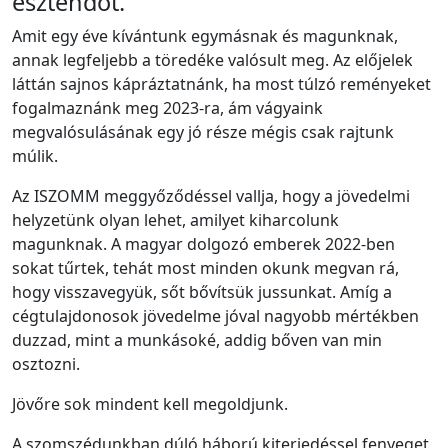
esztendőt.
Amit egy éve kívántunk egymásnak és magunknak,
annak legfeljebb a töredéke valósult meg. Az előjelek
láttán sajnos kápráztatnánk, ha most túlzó reményeket
fogalmaznánk meg 2023-ra, ám vágyaink
megvalósulásának egy jó része mégis csak rajtunk
múlik.
Az ISZOMM meggyőződéssel vallja, hogy a jövedelmi
helyzetünk olyan lehet, amilyet kiharcolunk
magunknak. A magyar dolgozó emberek 2022-ben
sokat tűrtek, tehát most minden okunk megvan rá,
hogy visszavegyük, sőt bővítsük jussunkat. Amíg a
cégtulajdonosok jövedelme jóval nagyobb mértékben
duzzad, mint a munkásoké, addig bőven van min
osztozni.
Jövőre sok mindent kell megoldjunk.
A szomszédunkban dúló háború kiterjedéssel fenyeget,