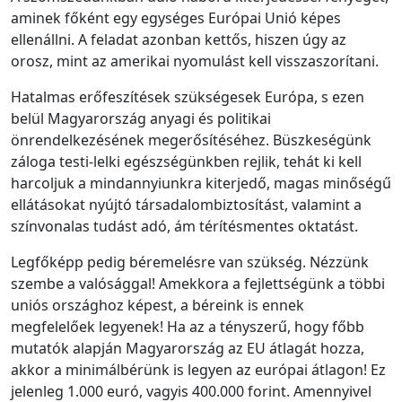
aminek főként egy egységes Európai Unió képes
ellenállni. A feladat azonban kettős, hiszen úgy az
orosz, mint az amerikai nyomulást kell visszaszorítani.
Hatalmas erőfeszítések szükségesek Európa, s ezen
belül Magyarország anyagi és politikai
önrendelkezésének megerősítéséhez. Büszkeségünk
záloga testi-lelki egészségünkben rejlik, tehát ki kell
harcoljuk a mindannyiunkra kiterjedő, magas minőségű
ellátásokat nyújtó társadalombiztosítást, valamint a
színvonalas tudást adó, ám térítésmentes oktatást.
Legfőképp pedig béremelésre van szükség. Nézzünk
szembe a valósággal! Amekkora a fejlettségünk a többi
uniós országhoz képest, a béreink is ennek
megfelelőek legyenek! Ha az a tényszerű, hogy főbb
mutatók alapján Magyarország az EU átlagát hozza,
akkor a minimálbérünk is legyen az európai átlagon! Ez
jelenleg 1.000 euró, vagyis 400.000 forint. Amennyivel