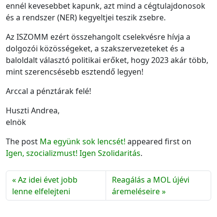
ennél kevesebbet kapunk, azt mind a cégtulajdonosok
és a rendszer (NER) kegyeltjei teszik zsebre.
Az ISZOMM ezért összehangolt cselekvésre hívja a
dolgozói közösségeket, a szakszervezeteket és a
baloldalt választó politikai erőket, hogy 2023 akár több,
mint szerencsésebb esztendő legyen!
Arccal a pénztárak felé!
Huszti Andrea,
elnök
The post
Ma együnk sok lencsét!
appeared first on
Igen, szocializmust! Igen Szolidaritás
.
Az idei évet jobb
Reagálás a MOL újévi
lenne elfelejteni
áremeléseire