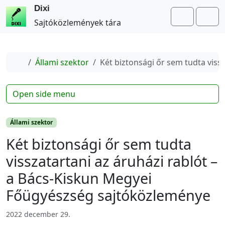
Dixi
Search
Me
Sajtóközlemények tára
Home
Állami szektor
Két biztonsági őr sem tudta viss
Open side menu
Állami szektor
Két biztonsági őr sem tudta
visszatartani az áruházi rablót –
a Bács-Kiskun Megyei
Főügyészség sajtóközleménye
2022 december 29.