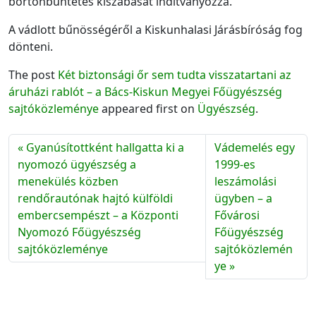
börtönbüntetés kiszabását indítványozza.
A vádlott bűnösségéről a Kiskunhalasi Járásbíróság fog
dönteni.
The post
Két biztonsági őr sem tudta visszatartani az
áruházi rablót – a Bács-Kiskun Megyei Főügyészség
sajtóközleménye
appeared first on
Ügyészség
.
Gyanúsítottként hallgatta ki a
Vádemelés egy
nyomozó ügyészség a
1999-es
menekülés közben
leszámolási
rendőrautónak hajtó külföldi
ügyben – a
embercsempészt – a Központi
Fővárosi
Nyomozó Főügyészség
Főügyészség
sajtóközleménye
sajtóközlemén
ye