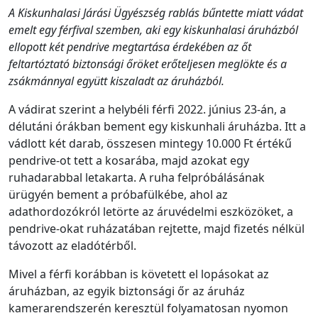
A Kiskunhalasi Járási Ügyészség rablás bűntette miatt vádat
emelt egy férfival szemben, aki egy kiskunhalasi áruházból
ellopott két pendrive megtartása érdekében az őt
feltartóztató biztonsági őröket erőteljesen meglökte és a
zsákmánnyal együtt kiszaladt az áruházból.
A vádirat szerint a helybéli férfi 2022. június 23-án, a
délutáni órákban bement egy kiskunhali áruházba. Itt a
vádlott két darab, összesen mintegy 10.000 Ft értékű
pendrive-ot tett a kosarába, majd azokat egy
ruhadarabbal letakarta. A ruha felpróbálásának
ürügyén bement a próbafülkébe, ahol az
adathordozókról letörte az áruvédelmi eszközöket, a
pendrive-okat ruházatában rejtette, majd fizetés nélkül
távozott az eladótérből.
Mivel a férfi korábban is követett el lopásokat az
áruházban, az egyik biztonsági őr az áruház
kamerarendszerén keresztül folyamatosan nyomon