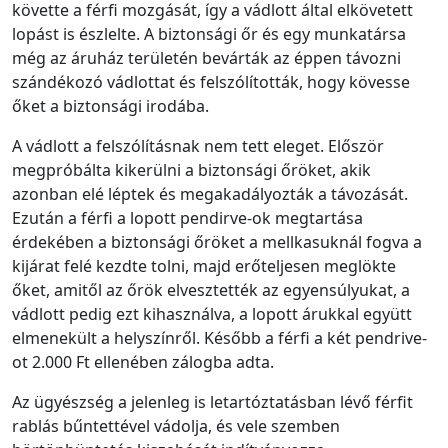
követte a férfi mozgását, így a vádlott által elkövetett
lopást is észlelte. A biztonsági őr és egy munkatársa
még az áruház területén bevárták az éppen távozni
szándékozó vádlottat és felszólították, hogy kövesse
őket a biztonsági irodába.
A vádlott a felszólításnak nem tett eleget. Először
megpróbálta kikerülni a biztonsági őröket, akik
azonban elé léptek és megakadályozták a távozását.
Ezután a férfi a lopott pendirve-ok megtartása
érdekében a biztonsági őröket a mellkasuknál fogva a
kijárat felé kezdte tolni, majd erőteljesen meglökte
őket, amitől az őrök elvesztették az egyensúlyukat, a
vádlott pedig ezt kihasználva, a lopott árukkal együtt
elmenekült a helyszínről. Később a férfi a két pendrive-
ot 2.000 Ft ellenében zálogba adta.
Az ügyészség a jelenleg is letartóztatásban lévő férfit
rablás bűntettével vádolja, és vele szemben