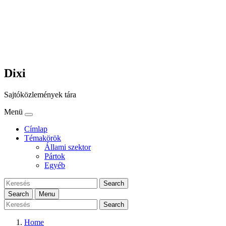
Dixi
Sajtóközlemények tára
Menü
Címlap
Témakörök
Állami szektor
Pártok
Egyéb
Search
Search
Menu
Search
Home