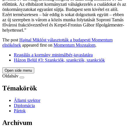
előttünk. Az elhibázott kormányzati válságkezelés a családokat és az
önkormányzatokat egyaránt sújtja. Budapest sem kivétel ez alól.
Ezért természetesen – bár eddig is sokat dolgoztunk együtt – ebben
az új szerepben is várom a közös munka folytatását Soproni Tamás
fővárosi frakcióvezetővel és Kerpel-Fronius Gábor főpolgármester-
helyettessel.”
The post
Hajnal Miklóst választották a budapesti Momentum
elnökének
appeared first on
Momentum Mozgalom
.
Reagálás a kormány minimálbér-javaslatára
Házon Belül #3: Szankciók, szankciók, szankciók
Open side menu
Oldalsáv
Témakörök
Állami szektor
Diplomácia
Pártok
Archívum