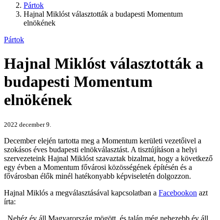
Pártok
Hajnal Miklóst választották a budapesti Momentum
elnökének
Pártok
Hajnal Miklóst választották a
budapesti Momentum
elnökének
2022 december 9.
December elején tartotta meg a Momentum kerületi vezetőivel a
szokásos éves budapesti elnökválasztást. A tisztújításon a helyi
szervezeteink Hajnal Miklóst szavaztak bizalmat, hogy a következő
egy évben a Momentum fővárosi közösségének építésén és a
fővárosban élők minél hatékonyabb képviseletén dolgozzon.
Hajnal Miklós a megválasztásával kapcsolatban a
Facebookon
azt
írta:
„Nehéz év áll Magyarország mögött, és talán még nehezebb év áll