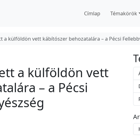
Címlap
Témakörök
t a külföldön vett kábítószer behozatalára – a Pécsi Felle
T
tt a külföldön vett
talára – a Pécsi
gyészség
A
A
r