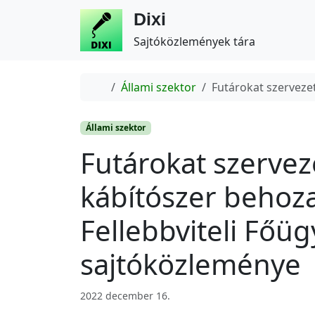
Dixi
Sajtóközlemények tára
Home
Állami szektor
Futárokat szervezet
Állami szektor
Futárokat szerveze
kábítószer behoza
Fellebbviteli Főü
sajtóközleménye
2022 december 16.