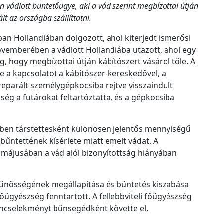
c
n vádlott büntetőügye, aki a vád szerint
megbízottai útján
h
t az országba szállíttatni.
í
ban Hollandiában dolgozott, ahol kiterjedt ismerősi
v
 novemberében a vádlott Hollandiába utazott, ahol egy
u
, hogy megbízottai útján kábítószert vásárol tőle. A
m
tte a kapcsolatot a kábítószer-kereskedővel, a
 preparált személygépkocsiba rejtve visszaindult
g a futárokat feltartóztatta, és a gépkocsiba
mben társtettesként különösen jelentős mennyiségű
 bűntettének kísérlete miatt emelt vádat. A
 májusában a vád alól bizonyítottság hiányában
t bűnösségének megállapítása és büntetés kiszabása
i Főügyészség fenntartott. A fellebbviteli főügyészség
 bűncselekményt bűnsegédként követte el.