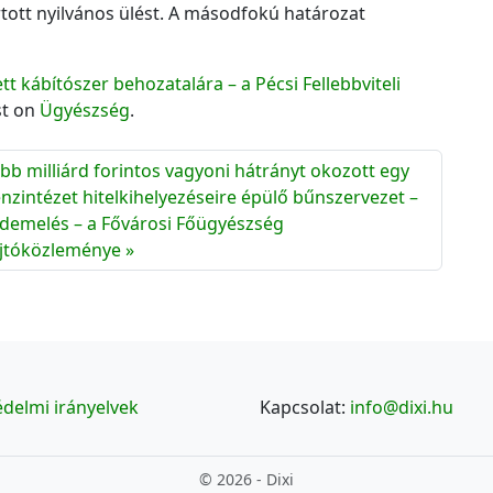
rtott nyilvános ülést. A másodfokú határozat
tt kábítószer behozatalára – a Pécsi Fellebbviteli
st on
Ügyészség
.
bb milliárd forintos vagyoni hátrányt okozott egy
nzintézet hitelkihelyezéseire épülő bűnszervezet –
demelés – a Fővárosi Főügyészség
jtóközleménye
delmi irányelvek
Kapcsolat:
info@dixi.hu
© 2026 - Dixi