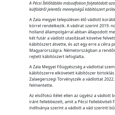
A Pécsi Ítélőtáblán másodfokon folytatódott azo
külföldről jelentős mennyiségű kábítószert próbál
A Zala megyei településen élő vádlott koráb
körrel rendelkezik. A vádirat szerint 2019.
holland állampolgárral abban állapodott meg
két futár a vádlott utasításait követve felve
kábítószert átvette, és azt egy erre a célra
Magyarországra. Németországban a rendőrsé
rejtett kábítószert lefoglalta.
A Zala Megyei Főügyészség a vádlottal sze
kábítószerre elkövetett kábítószer birtoklás
Zalaegerszegi Törvényszék a vádlottat 2022.
felmentette.
Az elsőfokú ítélet ellen az ügyész a vádlot
iránt fellebbezett, amit a Pécsi Fellebbvitel
indítványa szerint a vádlott a vád szerinti