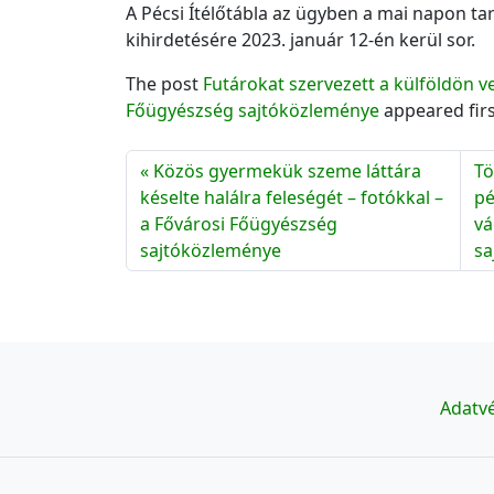
A Pécsi Ítélőtábla az ügyben a mai napon ta
kihirdetésére 2023. január 12-én kerül sor.
The post
Futárokat szervezett a külföldön ve
Főügyészség sajtóközleménye
appeared fir
Közös gyermekük szeme láttára
Tö
késelte halálra feleségét – fotókkal –
pé
a Fővárosi Főügyészség
vá
sajtóközleménye
sa
Adatvé