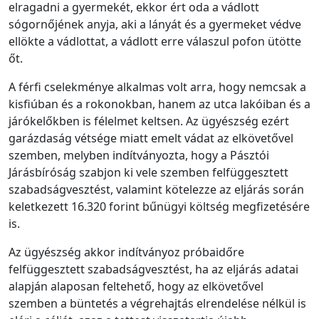
elragadni a gyermekét, ekkor ért oda a vádlott
sógornőjének anyja, aki a lányát és a gyermeket védve
ellökte a vádlottat, a vádlott erre válaszul pofon ütötte
őt.
A férfi cselekménye alkalmas volt arra, hogy nemcsak a
kisfiúban és a rokonokban, hanem az utca lakóiban és a
járókelőkben is félelmet keltsen. Az ügyészség ezért
garázdaság vétsége miatt emelt vádat az elkövetővel
szemben, melyben indítványozta, hogy a Pásztói
Járásbíróság szabjon ki vele szemben felfüggesztett
szabadságvesztést, valamint kötelezze az eljárás során
keletkezett 16.320 forint bűnügyi költség megfizetésére
is.
Az ügyészség akkor indítványoz próbaidőre
felfüggesztett szabadságvesztést, ha az eljárás adatai
alapján alaposan feltehető, hogy az elkövetővel
szemben a büntetés a végrehajtás elrendelése nélkül is