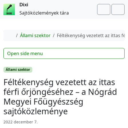
Dixi
Search
Me
Sajtóközlemények tára
Home
Állami szektor
Féltékenység vezetett az ittas 
Open side menu
Állami szektor
Féltékenység vezetett az ittas
férfi őrjöngéséhez – a Nógrád
Megyei Főügyészség
sajtóközleménye
2022 december 7.