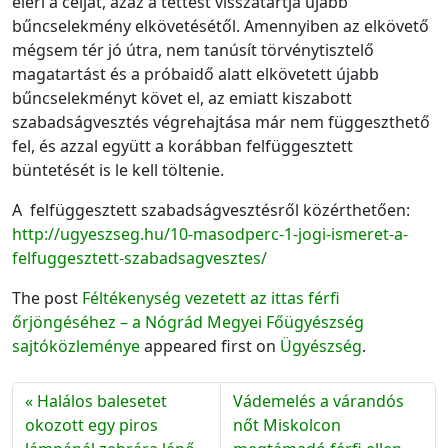
eléri a célját, azaz a tettest visszatartja újabb
bűncselekmény elkövetésétől. Amennyiben az elkövető
mégsem tér jó útra, nem tanúsít törvénytisztelő
magatartást és a próbaidő alatt elkövetett újabb
bűncselekményt követ el, az emiatt kiszabott
szabadságvesztés végrehajtása már nem függeszthető
fel, és azzal együtt a korábban felfüggesztett
büntetését is le kell töltenie.
A felfüggesztett szabadságvesztésről közérthetően:
http://ugyeszseg.hu/10-masodperc-1-jogi-ismeret-a-
felfuggesztett-szabadsagvesztes/
The post
Féltékenység vezetett az ittas férfi
őrjöngéséhez – a Nógrád Megyei Főügyészség
sajtóközleménye
appeared first on
Ügyészség
.
Halálos balesetet
Vádemelés a várandós
okozott egy piros
nőt Miskolcon