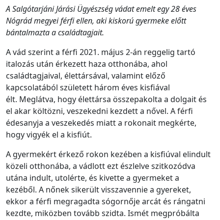
A Salgótarjáni Járási Ügyészség vádat emelt egy 28 éves
Nógrád megyei férfi ellen, aki kiskorú gyermeke előtt
bántalmazta a családtagjait.
A vád szerint a férfi 2021. május 2-án reggelig tartó
italozás után érkezett haza otthonába, ahol
családtagjaival, élettársával, valamint előző
kapcsolatából született három éves kisfiával
élt. Meglátva, hogy élettársa összepakolta a dolgait és
el akar költözni, veszekedni kezdett a nővel. A férfi
édesanyja a veszekedés miatt a rokonait megkérte,
hogy vigyék el a kisfiút.
A gyermekért érkező rokon kezében a kisfiúval elindult
közeli otthonába, a vádlott ezt észlelve szitkozódva
utána indult, utolérte, és kivette a gyermeket a
kezéből. A nőnek sikerült visszavennie a gyereket,
ekkor a férfi megragadta sógornője arcát és rángatni
kezdte, miközben tovább szidta. Ismét megpróbálta