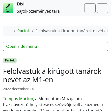
Dixi
Search
Me
Sajtóközlemények tára
Home
Pártok
Felolvastuk a kirúgott tanárok nevét az
Open side menu
Pártok
Felolvastuk a kirúgott tanárok
nevét az M1-en
2022 december 14.
Tompos Márton
, a Momentum Mozgalom
frakcióvezető-helyettese és szóvivője volt a közmédia
vendége december 14-én reggel, és bevitte a tüntető