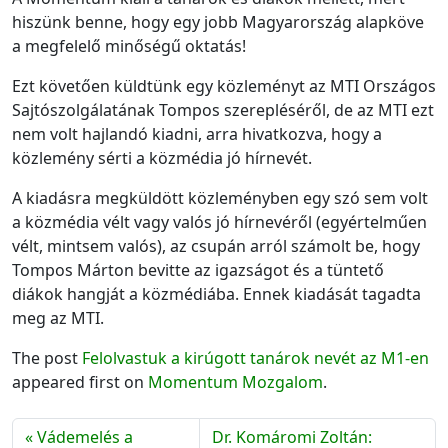
hiszünk benne, hogy egy jobb Magyarország alapköve
a megfelelő minőségű oktatás!
Ezt követően küldtünk egy közleményt az MTI Országos
Sajtószolgálatának Tompos szerepléséről, de az MTI ezt
nem volt hajlandó kiadni, arra hivatkozva, hogy a
közlemény sérti a közmédia jó hírnevét.
A kiadásra megküldött közleményben egy szó sem volt
a közmédia vélt vagy valós jó hírnevéről (egyértelműen
vélt, mintsem valós), az csupán arról számolt be, hogy
Tompos Márton bevitte az igazságot és a tüntető
diákok hangját a közmédiába. Ennek kiadását tagadta
meg az MTI.
The post
Felolvastuk a kirúgott tanárok nevét az M1-en
appeared first on
Momentum Mozgalom
.
Vádemelés a
Dr. Komáromi Zoltán: