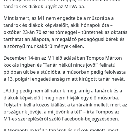
tanárok és diákok ügyét az MTVA-ba.
Mint ismert, az M1 nem engedte be a műsorába a
tanárok és diákok képviselőit, akik hónapok óta –
október 23-án 70 ezres tömeggel – tüntetnek az oktatás
tarthatatlan állapota, a megalázó pedagógusi bérek és
a szörnyű munkakörülmények ellen.
December 14-én az M1 élő adásában Tompos Márton
kockás ingben és “Tanár nélkül nincs jövő!” feliratú
pólóban ült be a stúdióba, a műsorban pedig felolvasta
a 13, polgári engedetlenség miatt kirúgott tanár nevét.
„Addig pedig nem állhatunk meg, amíg a tanárok és a
diákok képviselőit meg nem hívják egy élő műsorba.
Folytatni kell a közös kiállást a tanáraink mellett mert az
országunk jövője, a mi jövőnk a tét” – írta Tompos az
M1-es szerepléséről szóló Facebook-bejegyzésében.
A Momentum kiáll a tanárok és diákok mellett, mert