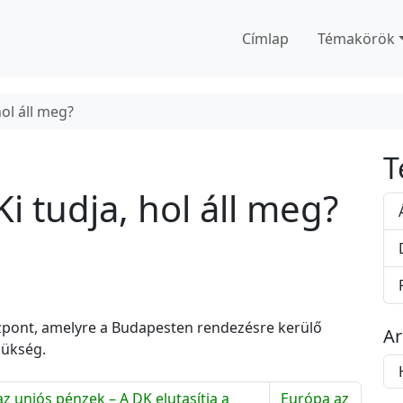
Címlap
Témakörök
hol áll meg?
T
Ki tudja, hol áll meg?
özpont, amelyre a Budapesten rendezésre kerülő
A
zükség.
A
r
z uniós pénzek – A DK elutasítja a
Európa az