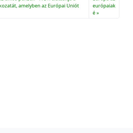
c
tkozatát, amelyben az Európai Uniót
európaiak
h
é
í
v
u
m