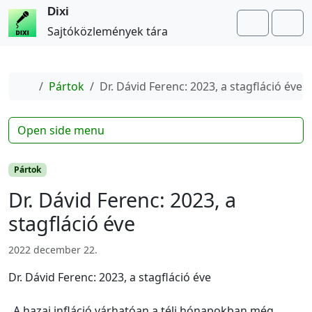
Dixi
Search
Me
Sajtóközlemények tára
Home
Pártok
Dr. Dávid Ferenc: 2023, a stagfláció éve
Open side menu
Pártok
Dr. Dávid Ferenc: 2023, a
stagfláció éve
2022 december 22.
Dr. Dávid Ferenc: 2023, a stagfláció éve
„A hazai infláció várhatóan a téli hónapokban még