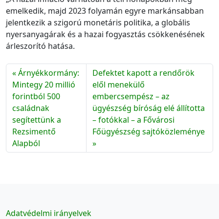
emelkedik, majd 2023 folyamán egyre markánsabban
jelentkezik a szigorú monetáris politika, a globális
nyersanyagárak és a hazai fogyasztás csökkenésének
árleszorító hatása.
Árnyékkormány:
Defektet kapott a rendőrök
Mintegy 20 millió
elől menekülő
forintból 500
embercsempész – az
családnak
ügyészség bíróság elé állította
segítettünk a
– fotókkal – a Fővárosi
Rezsimentő
Főügyészség sajtóközleménye
Alapból
Adatvédelmi irányelvek