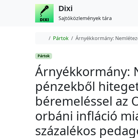
Dixi
Sajtóközlemények tára
Home
Pártok
Árnyékkormány: Nemlétező 
Pártok
Árnyékkormány: 
pénzekből hiteget
béremeléssel az 
orbáni infláció mi
százalékos peda