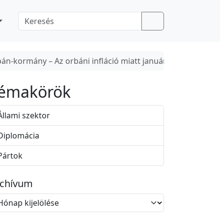
Search
án-kormány – Az orbáni infláció miatt januártól 45 száza
émakörök
Állami szektor
Diplomácia
Pártok
rchívum