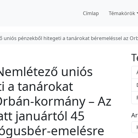
Címlap
Témakörök
uniós pénzekből hitegeti a tanárokat béremeléssel az Orb
T
Nemlétező uniós
i a tanárokat
Orbán-kormány – Az
att januártól 45
A
A
gógusbér-emelésre
r