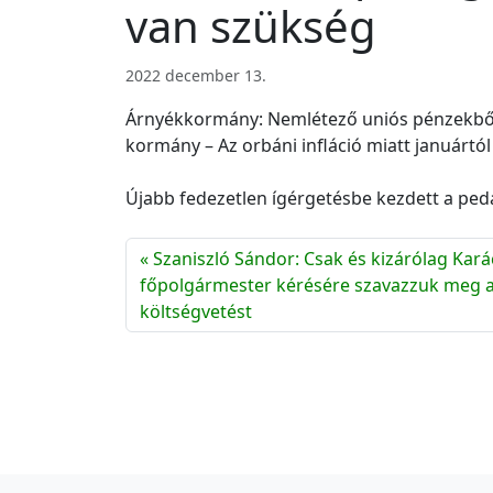
van szükség
2022 december 13.
Árnyékkormány: Nemlétező uniós pénzekből 
kormány – Az orbáni infláció miatt januárt
Újabb fedezetlen ígérgetésbe kezdett a pe
Szaniszló Sándor: Csak és kizárólag Kar
főpolgármester kérésére szavazzuk meg a
költségvetést