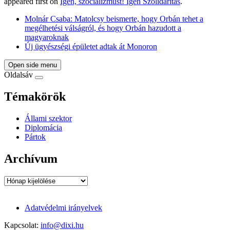
appeared first on
Igen, szocializmust! Igen Szolidaritás
.
Molnár Csaba: Matolcsy beismerte, hogy Orbán tehet a
megélhetési válságról, és hogy Orbán hazudott a
magyaroknak
Új ügyészségi épületet adtak át Monoron
Open side menu
Oldalsáv
Témakörök
Állami szektor
Diplomácia
Pártok
Archívum
Archívum
Adatvédelmi irányelvek
Kapcsolat:
info@dixi.hu