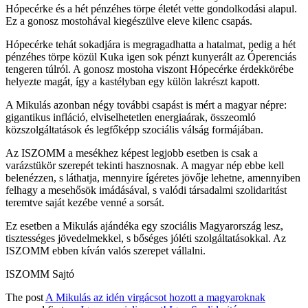
Hópecérke és a hét pénzéhes törpe életét vette gondolkodási alapul.
Ez a gonosz mostohával kiegészülve eleve kilenc csapás.
Hópecérke tehát sokadjára is megragadhatta a hatalmat, pedig a hét
pénzéhes törpe közül Kuka igen sok pénzt kunyerált az Óperenciás
tengeren túlról. A gonosz mostoha viszont Hópecérke érdekkörébe
helyezte magát, így a kastélyban egy külön lakrészt kapott.
A Mikulás azonban négy további csapást is mért a magyar népre:
gigantikus infláció, elviselhetetlen energiaárak, összeomló
közszolgáltatások és legfőképp szociális válság formájában.
Az ISZOMM a mesékhez képest legjobb esetben is csak a
varázstükör szerepét tekinti hasznosnak. A magyar nép ebbe kell
belenézzen, s láthatja, mennyire ígéretes jövője lehetne, amennyiben
felhagy a mesehősök imádásával, s valódi társadalmi szolidaritást
teremtve saját kezébe venné a sorsát.
Ez esetben a Mikulás ajándéka egy szociális Magyarország lesz,
tisztességes jövedelmekkel, s bőséges jóléti szolgáltatásokkal. Az
ISZOMM ebben kíván valós szerepet vállalni.
ISZOMM Sajtó
The post
A Mikulás az idén virgácsot hozott a magyaroknak