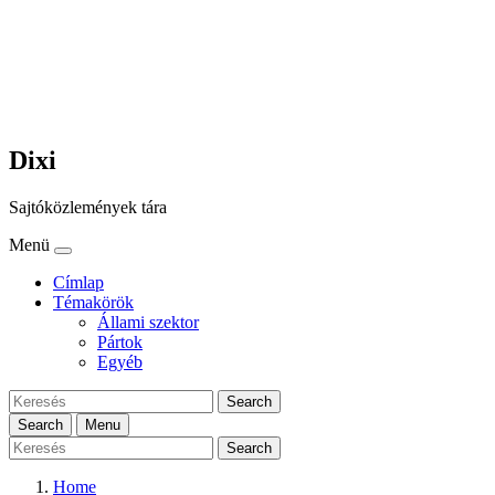
Dixi
Sajtóközlemények tára
Menü
Címlap
Témakörök
Állami szektor
Pártok
Egyéb
Search
Search
Menu
Search
Home