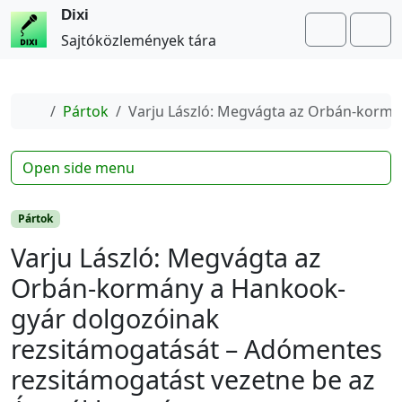
Dixi
Search
Me
Sajtóközlemények tára
Home
Pártok
Varju László: Megvágta az Orbán-kormá
Open side menu
Pártok
Varju László: Megvágta az
Orbán-kormány a Hankook-
gyár dolgozóinak
rezsitámogatását – Adómentes
rezsitámogatást vezetne be az