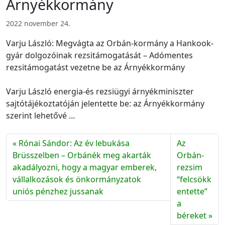
Árnyékkormány
2022 november 24.
Varju László: Megvágta az Orbán-kormány a Hankook-
gyár dolgozóinak rezsitámogatását – Adómentes
rezsitámogatást vezetne be az Árnyékkormány
Varju László energia-és rezsiügyi árnyékminiszter
sajtótájékoztatóján jelentette be: az Árnyékkormány
szerint lehetővé …
Rónai Sándor: Az év lebukása
Az
Brüsszelben – Orbánék meg akarták
Orbán-
akadályozni, hogy a magyar emberek,
rezsim
vállalkozások és önkormányzatok
“felcsökk
uniós pénzhez jussanak
entette”
a
béreket