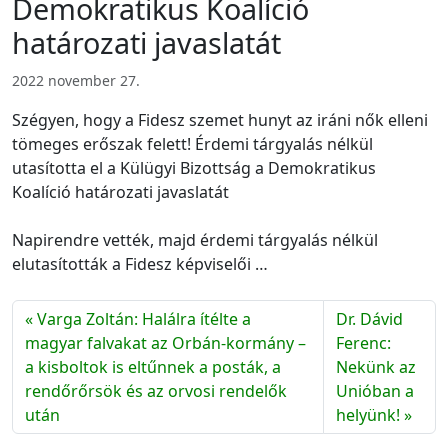
Demokratikus Koalíció
határozati javaslatát
2022 november 27.
Szégyen, hogy a Fidesz szemet hunyt az iráni nők elleni
tömeges erőszak felett! Érdemi tárgyalás nélkül
utasította el a Külügyi Bizottság a Demokratikus
Koalíció határozati javaslatát
Napirendre vették, majd érdemi tárgyalás nélkül
elutasították a Fidesz képviselői …
Varga Zoltán: Halálra ítélte a
Dr. Dávid
magyar falvakat az Orbán-kormány –
Ferenc:
a kisboltok is eltűnnek a posták, a
Nekünk az
rendőrőrsök és az orvosi rendelők
Unióban a
után
helyünk!