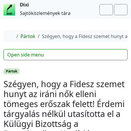
Dixi
Search
Me
Sajtóközlemények tára
Home
Pártok
Szégyen, hogy a Fidesz szemet hunyt az i
Open side menu
Pártok
Szégyen, hogy a Fidesz szemet
hunyt az iráni nők elleni
tömeges erőszak felett! Érdemi
tárgyalás nélkül utasította el a
Külügyi Bizottság a