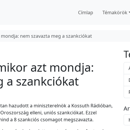
Címlap
Témakörök
t mondja: nem szavazta meg a szankciókat
T
mikor azt mondja:
 a szankciókat
tan hazudott a miniszterelnök a Kossuth Rádióban,
A
roszország elleni, uniós szankciókat. Ezzel
A
mind a 8 szankciós csomagot megszavazta.
r