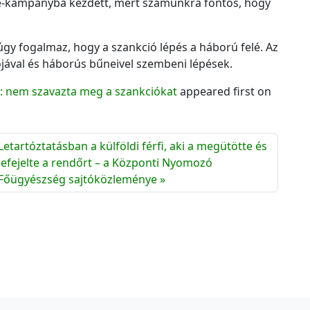
-kampányba kezdett, mert számunkra fontos, hogy
c
h
í
úgy fogalmaz, hogy a szankció lépés a háború felé. Az
v
ójával és háborús bűneivel szembeni lépések.
u
m
: nem szavazta meg a szankciókat
appeared first on
Letartóztatásban a külföldi férfi, aki a megütötte és
lefejelte a rendőrt – a Központi Nyomozó
Főügyészség sajtóközleménye