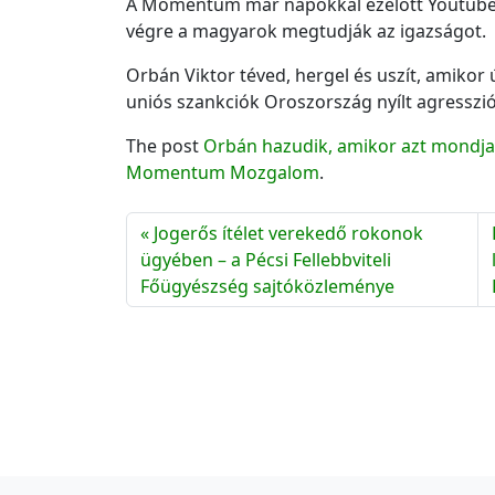
A Momentum már napokkal ezelőtt Youtube
végre a magyarok megtudják az igazságot.
Orbán Viktor téved, hergel és uszít, amikor 
uniós szankciók Oroszország nyílt agresszi
The post
Orbán hazudik, amikor azt mondja
Momentum Mozgalom
.
Jogerős ítélet verekedő rokonok
ügyében – a Pécsi Fellebbviteli
Főügyészség sajtóközleménye