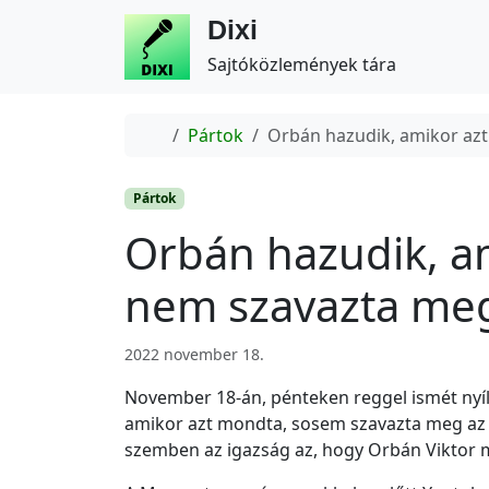
Dixi
Sajtóközlemények tára
Home
Pártok
Orbán hazudik, amikor az
Pártok
Orbán hazudik, a
nem szavazta meg
2022 november 18.
November 18-án, pénteken reggel ismét nyíl
amikor azt mondta, sosem szavazta meg az O
szemben az igazság az, hogy Orbán Viktor 