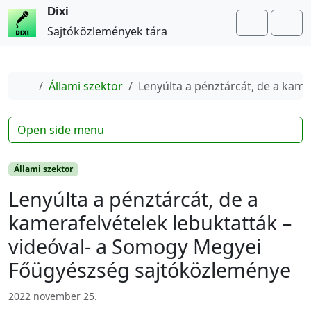
Dixi
Search
Me
Sajtóközlemények tára
Home
Állami szektor
Lenyúlta a pénztárcát, de a kam
Open side menu
Állami szektor
Lenyúlta a pénztárcát, de a
kamerafelvételek lebuktatták –
videóval- a Somogy Megyei
Főügyészség sajtóközleménye
2022 november 25.