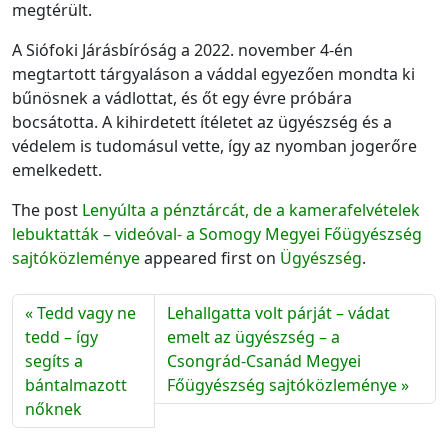
megtérült.
A Siófoki Járásbíróság a 2022. november 4-én
megtartott tárgyaláson a váddal egyezően mondta ki
bűnösnek a vádlottat, és őt egy évre próbára
bocsátotta. A kihirdetett ítéletet az ügyészség és a
védelem is tudomásul vette, így az nyomban jogerőre
emelkedett.
The post
Lenyúlta a pénztárcát, de a kamerafelvételek
lebuktatták – videóval- a Somogy Megyei Főügyészség
sajtóközleménye
appeared first on
Ügyészség
.
Tedd vagy ne
Lehallgatta volt párját – vádat
tedd – így
emelt az ügyészség – a
segíts a
Csongrád-Csanád Megyei
bántalmazott
Főügyészség sajtóközleménye
nőknek