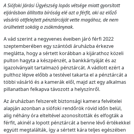
A Siófoki Járási Ügyészség lopás vétsége miatt gyorsított
eljárásban állította bíróság elé azt a férfit, aki az előző
vásárló ottfelejtett pénztárcáját vette magához, de nem
örülhetett sokáig a zsákmánynak.
A vád szerint a negyvenes éveiben járó férfi 2022
szeptemberében egy szántódi áruházba érkezve
meglátta, hogy a sértett korábban a kijárathoz közeli
pulton hagyta a készpénzét, a bankkártyáját és az
igazolványait tartalmazó pénztárcát. A vádlott ezért a
pulthoz lépve előbb a testével takarta el a pénztárcát a
többi vásárló és a kamerák elől, majd azt egy alkalmas
pillanatban felkapva távozott a helyszínről.
Az áruházban felszerelt biztonsági kamera felvételei
alapján azonban a siófoki rendőrök rövid időn belül,
alig néhány óra elteltével azonosították és elfogták a
férfit, akinél a lopott pénztárcát a benne lévő értékekkel
együtt megtalálták, így a sértett kára teljes egészében