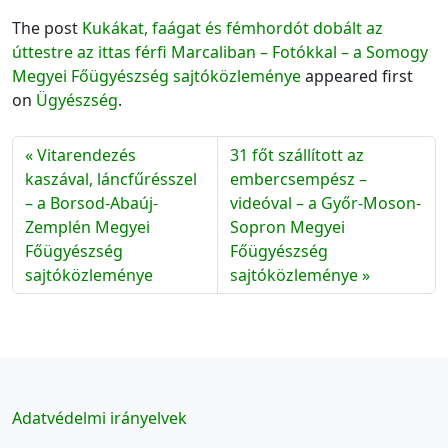
The post
Kukákat, faágat és fémhordót dobált az
úttestre az ittas férfi Marcaliban – Fotókkal – a Somogy
Megyei Főügyészség sajtóközleménye
appeared first
on
Ügyészség
.
Vitarendezés
31 főt szállított az
kaszával, láncfűrésszel
embercsempész –
– a Borsod-Abaúj-
videóval – a Győr-Moson-
Zemplén Megyei
Sopron Megyei
Főügyészség
Főügyészség
sajtóközleménye
sajtóközleménye
Adatvédelmi irányelvek