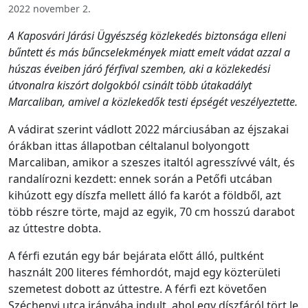
2022 november 2.
A Kaposvári Járási Ügyészség közlekedés biztonsága elleni
bűntett és más bűncselekmények miatt emelt vádat azzal a
húszas éveiben járó férfival szemben, aki a közlekedési
útvonalra kiszórt dolgokból csinált több útakadályt
Marcaliban, amivel a közlekedők testi épségét veszélyeztette.
A vádirat szerint vádlott 2022 márciusában az éjszakai
órákban ittas állapotban céltalanul bolyongott
Marcaliban, amikor a szeszes italtól agresszívvé vált, és
randalírozni kezdett: ennek során a Petőfi utcában
kihúzott egy díszfa mellett álló fa karót a földből, azt
több részre törte, majd az egyik, 70 cm hosszú darabot
az úttestre dobta.
A férfi ezután egy bár bejárata előtt álló, pultként
használt 200 literes fémhordót, majd egy közterületi
szemetest dobott az úttestre. A férfi ezt követően
Széchenyi utca irányába indult, ahol egy díszfáról tört le