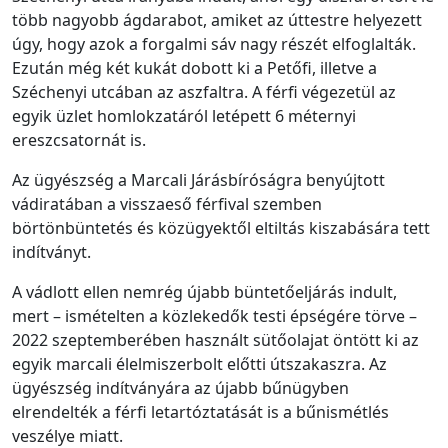
több nagyobb ágdarabot, amiket az úttestre helyezett
úgy, hogy azok a forgalmi sáv nagy részét elfoglalták.
Ezután még két kukát dobott ki a Petőfi, illetve a
Széchenyi utcában az aszfaltra. A férfi végezetül az
egyik üzlet homlokzatáról letépett 6 méternyi
ereszcsatornát is.
Az ügyészség a Marcali Járásbíróságra benyújtott
vádiratában a visszaeső férfival szemben
börtönbüntetés és közügyektől eltiltás kiszabására tett
indítványt.
A vádlott ellen nemrég újabb büntetőeljárás indult,
mert – ismételten a közlekedők testi épségére törve –
2022 szeptemberében használt sütőolajat öntött ki az
egyik marcali élelmiszerbolt előtti útszakaszra. Az
ügyészség indítványára az újabb bűnügyben
elrendelték a férfi letartóztatását is a bűnismétlés
veszélye miatt.