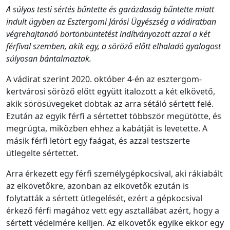
A súlyos testi sértés bűntette és garázdaság bűntette miatt
indult ügyben az Esztergomi Járási Ügyészség a vádiratban
végrehajtandó börtönbüntetést indítványozott azzal a két
férfival szemben, akik egy, a söröző előtt elhaladó gyalogost
súlyosan bántalmaztak.
A vádirat szerint 2020. október 4-én az esztergom-
kertvárosi söröző előtt együtt italozott a két elkövető,
akik sörösüvegeket dobtak az arra sétáló sértett felé.
Ezután az egyik férfi a sértettet többször megütötte, és
megrúgta, miközben ehhez a kabátját is levetette. A
másik férfi letört egy faágat, és azzal testszerte
ütlegelte sértettet.
Arra érkezett egy férfi személygépkocsival, aki rákiabált
az elkövetőkre, azonban az elkövetők ezután is
folytatták a sértett ütlegelését, ezért a gépkocsival
érkező férfi magához vett egy asztallábat azért, hogy a
sértett védelmére kelljen. Az elkövetők egyike ekkor egy