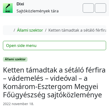
Dixi
Search
Me
Sajtóközlemények tára
Home
Állami szektor
Ketten támadtak a sétáló férfi
Open side menu
Állami szektor
Ketten támadtak a sétáló férfira
– vádemelés – videóval – a
Komárom-Esztergom Megyei
Főügyészség sajtóközleménye
2022 november 18.