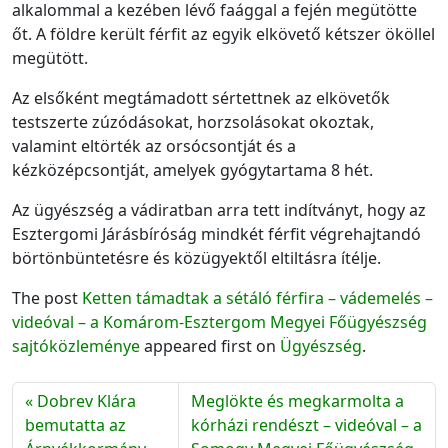
alkalommal a kezében lévő faággal a fején megütötte
őt. A földre került férfit az egyik elkövető kétszer ököllel
megütött.
Az elsőként megtámadott sértettnek az elkövetők
testszerte zúzódásokat, horzsolásokat okoztak,
valamint eltörték az orsócsontját és a
kézközépcsontját, amelyek gyógytartama 8 hét.
Az ügyészség a vádiratban arra tett indítványt, hogy az
Esztergomi Járásbíróság mindkét férfit végrehajtandó
börtönbüntetésre és közügyektől eltiltásra ítélje.
The post
Ketten támadtak a sétáló férfira – vádemelés –
videóval – a Komárom-Esztergom Megyei Főügyészség
sajtóközleménye
appeared first on
Ügyészség
.
Dobrev Klára
Meglökte és megkarmolta a
bemutatta az
kórházi rendészt – videóval – a