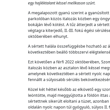
egy hajléktalant késsel mellkason szúrt.
A megalapozott gyanú szerint a gyanúsítot
parkolóban közös italozás közben egy öngyú
bokáján lévő kötést. A tűz átterjedt a sértet
végtagra kiterjedő, II.-III. fokú égési sérülé
októberében elhunyt.
A sértett halála összefüggésbe hozható az ál
következtében beálló többszervi elégtelens
Ezt követően a férfi 2022 októberében, Szo
italozás közben az asztalon lévő késsel meg
amelynek következtében a sértett nyolc nap
fennállt a súlyosabb sérülés bekövetkezésé
Közel két héttel később az elkövető egy szom
leöntötte, majd meggyújtotta a földön ittas 
sértettnek sikerült eloltani a tüzet, azonb
oldalán nyolc napon túl gyógyuló, súlyos II. 