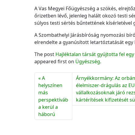
A Vas Megyei Főügyészség a szökés, elrejtőz
őrizetben lévő, jelenleg halált okozó testi sé
súlyos testi sértés bűntettének kísérletével 
A Szombathelyi Járásbíróság nyomozási bíró
elrendelte a gyanúsított letartóztatását egy
The post
Hajléktalan társát gyújtotta fel e
appeared first on
Ügyészség
.
A
Árnyékkormány: Az orbáni
helyszínen
élelmiszer-drágulás az E
más
vállalkozásoknak járó rez
perspektíváb
kártérítések kifizetését sü
a kerül a
háború