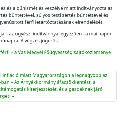
és és a bűnismétlés veszélye miatt indítványozta az
rtés bűntettével, súlyos testi sértés bűntettével és
gyanúsított férfi letartóztatásának elrendelését.
ja – az ügyészi indítvánnyal egyezően –a mai napon
 hónapra. A végzés jogerős.
gy férfi – a Vas Megyei Főügyészség sajtóközleménye
 infláció miatt Magyarországon a legnagyobb az
U-ban – Az Árnyékkormány áfacsökkentést, a
sitámogatás kiterjesztését, és a gazdáknak járó
rgeti