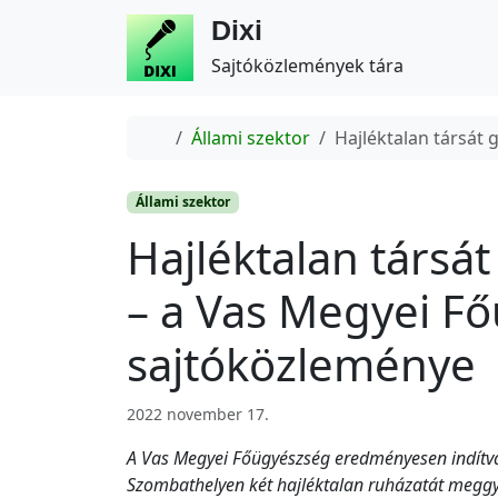
Dixi
Sajtóközlemények tára
Home
Állami szektor
Hajléktalan társát 
Állami szektor
Hajléktalan társát 
– a Vas Megyei F
sajtóközleménye
2022 november 17.
A Vas Megyei Főügyészség eredményesen indítván
Szombathelyen két hajléktalan ruházatát meggyúj