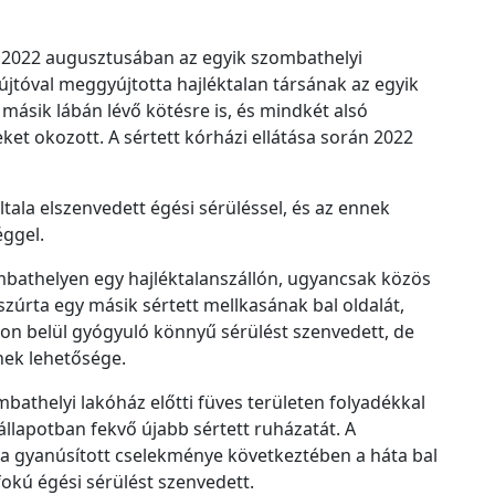
c
h
t 2022 augusztusában az egyik szombathelyi
í
jtóval meggyújtotta hajléktalan társának az egyik
v
t másik lábán lévő kötésre is, és mindkét alsó
u
seket okozott. A sértett kórházi ellátása során 2022
m
tala elszenvedett égési sérüléssel, és az ennek
éggel.
mbathelyen egy hajléktalanszállón, ugyancsak közös
szúrta egy másik sértett mellkasának bal oldalát,
on belül gyógyuló könnyű sérülést szenvedett, de
nek lehetősége.
bathelyi lakóház előtti füves területen folyadékkal
állapotban fekvő újabb sértett ruházatát. A
an a gyanúsított cselekménye következtében a háta bal
fokú égési sérülést szenvedett.