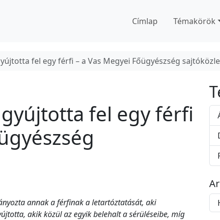
Címlap
Témakörök
gyújtotta fel egy férfi – a Vas Megyei Főügyészség sajtóköz
T
gyújtotta fel egy férfi
őügyészség
A
A
yozta annak a férfinak a letartóztatását, aki
r
totta, akik közül az egyik belehalt a sérüléseibe, míg