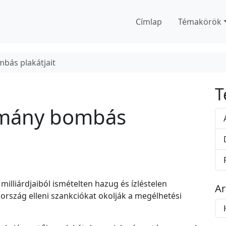
Címlap
Témakörök
mbás plakátjait
T
ormány bombás
lliárdjaiból ismételten hazug és ízléstelen
A
ország elleni szankciókat okolják a megélhetési
A
r