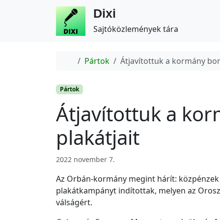
Dixi
Sajtóközlemények tára
Home
Pártok
Átjavítottuk a kormány bo
Pártok
Átjavítottuk a k
plakátjait
2022 november 7.
Az Orbán-kormány megint hárít: közpénzek mi
plakátkampányt indítottak, melyen az Orosz
válságért.