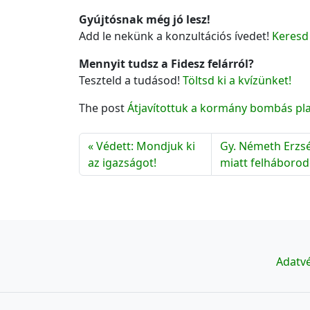
Gyújtósnak még jó lesz!
Add le nekünk a konzultációs ívedet!
Keresd 
Mennyit tudsz a Fidesz felárról?
Teszteld a tudásod!
Töltsd ki a kvízünket!
The post
Átjavítottuk a kormány bombás pla
Védett: Mondjuk ki
Gy. Németh Erzsé
az igazságot!
miatt felháboro
Adatvé