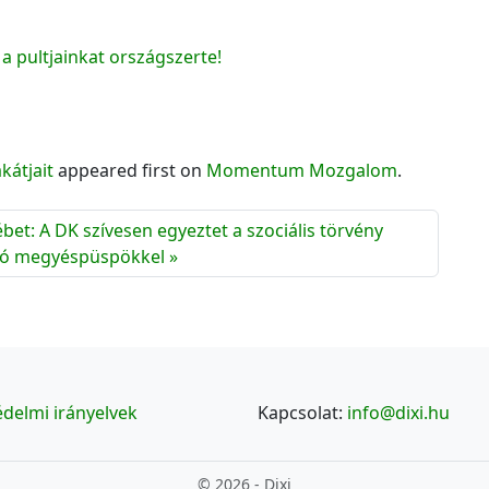
a pultjainkat országszerte!
kátjait
appeared first on
Momentum Mozgalom
.
bet: A DK szívesen egyeztet a szociális törvény
dó megyéspüspökkel
delmi irányelvek
Kapcsolat:
info@dixi.hu
© 2026 - Dixi