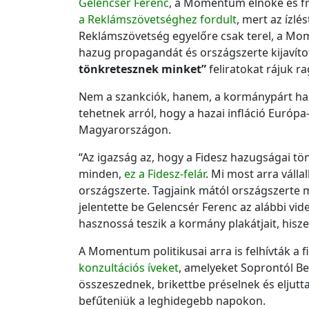
Gelencsér Ferenc
, a Momentum elnöke és fr
a Reklámszövetséghez fordult
, mert az ízlé
Reklámszövetség egyelőre csak terel, a Mom
hazug propagandát és országszerte kijavíto
tönkretesznek minket”
feliratokat rájuk ra
Nem a szankciók, hanem, a kormánypárt haz
tehetnek arról, hogy a hazai infláció Euró
Magyarországon.
“Az igazság az, hogy a Fidesz hazugságai t
minden,
ez a Fidesz-felár
. Mi most arra váll
országszerte. Tagjaink mától országszerte mat
jelentette be Gelencsér Ferenc az alábbi vi
hasznossá teszik a kormány plakátjait, hisze
A Momentum politikusai arra is felhívták a 
konzultációs íveket
, amelyeket Soprontól Be
összeszednek, brikettbe préselnek és eljutt
befűteniük a leghidegebb napokon.