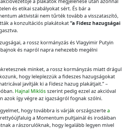
akcióvezetője a plakátok megjelenése után azonnal
c
stelen és etikai szabályokat sért. És bár a
h
entum aktivistái nem tűrték tovább a visszataszító,
í
tták a konzultációs plakátokat
“a Fidesz hazugságai
v
gasztva.
u
m
ugságai, a rossz kormányzás és Vlagyimir Putyin
pa-bajnok és napról napra nehezebb megélni
önkretesznek minket, a rossz kormányzás miatt drágul
alkozunk, hogy leleplezzük a fideszes hazugságokat
ricával javítják ki a Fidesz hazug plakátjait.” –
deóban.
Hajnal Miklós
szerint pedig ezzel az akcióval
n azok így végre az igazságról fognak szólni.
figyelmet, hogy továbbra is várják országszerte
a
rettyóújfaluig a Momentum pultjainál és irodáiban
atnak a rászorulóknak, hogy legalább legyen mivel