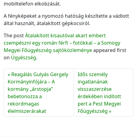
mobiltelefon elkobzását.
A fényképeket a nyomozó hatóság készítette a vádlott
által használt, átalakított gépkocsiról.
The post
Átalakított kisautóval akart embert
csempészni egy román férfi – fotókkal – a Somogy
Megyei Főügyészség sajtóközleménye
appeared first
on
Ügyészség
.
Reagálás Gulyás Gergely
Idős személy
Kormányinfójára – A
ingatlanának
kormány „árstopja”
visszaszerzése
bebetonozza a
érdekében indított
rekordmagas
pert a Pest Megyei
élelmiszerárakat
Főügyészség