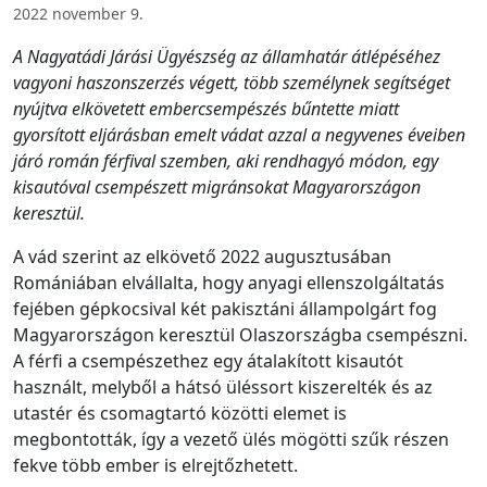
2022 november 9.
A Nagyatádi Járási Ügyészség az államhatár átlépéséhez
vagyoni haszonszerzés végett, több személynek segítséget
nyújtva elkövetett embercsempészés bűntette miatt
gyorsított eljárásban emelt vádat azzal a negyvenes éveiben
járó román férfival szemben, aki rendhagyó módon, egy
kisautóval csempészett migránsokat Magyarországon
keresztül.
A vád szerint az elkövető 2022 augusztusában
Romániában elvállalta, hogy anyagi ellenszolgáltatás
fejében gépkocsival két pakisztáni állampolgárt fog
Magyarországon keresztül Olaszországba csempészni.
A férfi a csempészethez egy átalakított kisautót
használt, melyből a hátsó üléssort kiszerelték és az
utastér és csomagtartó közötti elemet is
megbontották, így a vezető ülés mögötti szűk részen
fekve több ember is elrejtőzhetett.