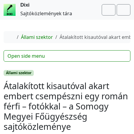
Dixi
Search
Me
Sajtóközlemények tára
Home
Állami szektor
Átalakított kisautóval akart em
Open side menu
Állami szektor
Átalakított kisautóval akart
embert csempészni egy román
férfi – fotókkal – a Somogy
Megyei Főügyészség
sajtóközleménye