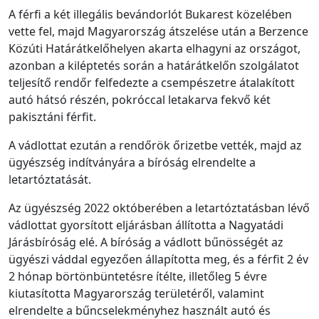
A férfi a két illegális bevándorlót Bukarest közelében
vette fel, majd Magyarország átszelése után a Berzence
Közúti Határátkelőhelyen akarta elhagyni az országot,
azonban a kiléptetés során a határátkelőn szolgálatot
teljesítő rendőr felfedezte a csempészetre átalakított
autó hátsó részén, pokróccal letakarva fekvő két
pakisztáni férfit.
A vádlottat ezután a rendőrök őrizetbe vették, majd az
ügyészség indítványára a bíróság elrendelte a
letartóztatását.
Az ügyészség 2022 októberében a letartóztatásban lévő
vádlottat gyorsított eljárásban állította a Nagyatádi
Járásbíróság elé. A bíróság a vádlott bűnösségét az
ügyészi váddal egyezően állapította meg, és a férfit 2 év
2 hónap börtönbüntetésre ítélte, illetőleg 5 évre
kiutasította Magyarország területéről, valamint
elrendelte a bűncselekményhez használt autó és