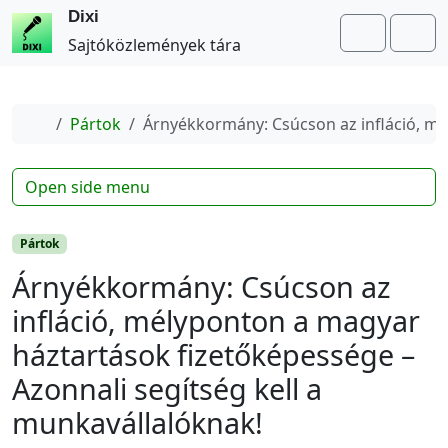
Dixi
Search
Me
Sajtóközlemények tára
Home
Pártok
Árnyékkormány: Csúcson az infláció, mé
Open side menu
Pártok
Árnyékkormány: Csúcson az
infláció, mélyponton a magyar
háztartások fizetőképessége –
Azonnali segítség kell a
munkavállalóknak!