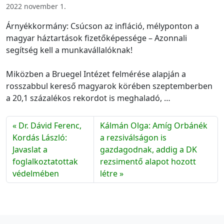
2022 november 1.
Árnyékkormány: Csúcson az infláció, mélyponton a
magyar háztartások fizetőképessége – Azonnali
segítség kell a munkavállalóknak!
Miközben a Bruegel Intézet felmérése alapján a
rosszabbul kereső magyarok körében szeptemberben
a 20,1 százalékos rekordot is meghaladó, …
Dr. Dávid Ferenc,
Kálmán Olga: Amíg Orbánék
Kordás László:
a rezsiválságon is
Javaslat a
gazdagodnak, addig a DK
foglalkoztatottak
rezsimentő alapot hozott
védelmében
létre