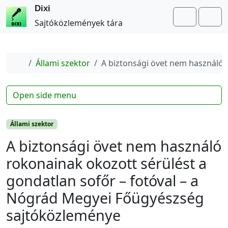
Dixi
Search
Me
Sajtóközlemények tára
Home
Állami szektor
A biztonsági övet nem használó 
Open side menu
Állami szektor
A biztonsági övet nem használó
rokonainak okozott sérülést a
gondatlan sofőr – fotóval – a
Nógrád Megyei Főügyészség
sajtóközleménye