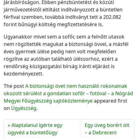
Járásbíróságon. Ebben pénzbüntetést és közúti
járművezetéstől eltiltást indítványozott a büntetlen
férfival szemben, továbbá indítványt tett a 202.082
forint bűnügyi költség megfizettetésére is.
Ugyanakkor mivel sem a sofőr, sem a felnőtt utasok
nem rögzítették magukat a biztonsági övvel, a másfél
éves gyermek ülése pedig nem volt megfelelően
rögzítve az autóban található üléssorhoz, ezért a
rendőrség közigazgatási bírság iránti eljárást is
kezdeményezett.
The post
A biztonsági övet nem használó rokonainak
okozott sérülést a gondatlan sofőr – fotóval – a Nógrád
Megyei Főügyészség sajtóközleménye
appeared first
on
Ügyészség
.
Alaptalanul ígérte egy
Egy üveg borért ölt
ügyvéd a büntetőügy
– a Debreceni