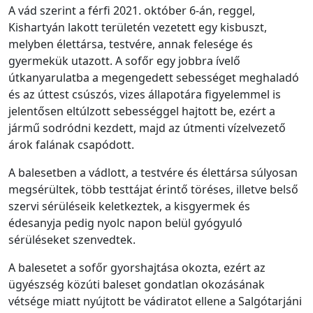
A vád szerint a férfi 2021. október 6-án, reggel,
Kishartyán lakott területén vezetett egy kisbuszt,
melyben élettársa, testvére, annak felesége és
gyermekük utazott. A sofőr egy jobbra ívelő
útkanyarulatba a megengedett sebességet meghaladó
és az úttest csúszós, vizes állapotára figyelemmel is
jelentősen eltúlzott sebességgel hajtott be, ezért a
jármű sodródni kezdett, majd az útmenti vízelvezető
árok falának csapódott.
A balesetben a vádlott, a testvére és élettársa súlyosan
megsérültek, több testtájat érintő töréses, illetve belső
szervi sérüléseik keletkeztek, a kisgyermek és
édesanyja pedig nyolc napon belül gyógyuló
sérüléseket szenvedtek.
A balesetet a sofőr gyorshajtása okozta, ezért az
ügyészség közúti baleset gondatlan okozásának
vétsége miatt nyújtott be vádiratot ellene a Salgótarjáni